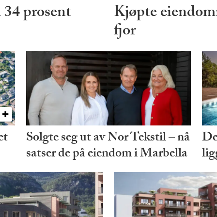
 34 prosent
Kjøpte eiendomme
fjor
et
Solgte seg ut av Nor Tekstil – nå
De 
satser de på eiendom i Marbella
lig