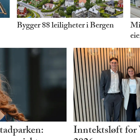
Bygger 88 leiligheter i Bergen
Mi
ei
tadparken:
Inntektsløft for