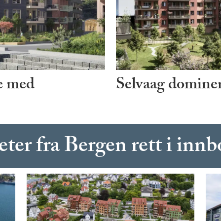
ke med
Selvaag dominer
er fra Bergen rett i inn