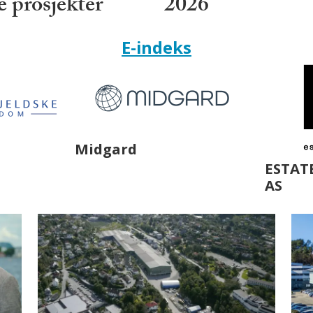
 prosjekter
2026
E-indeks
TATE MANAGEMENT
Estate Næringsmegl
AS