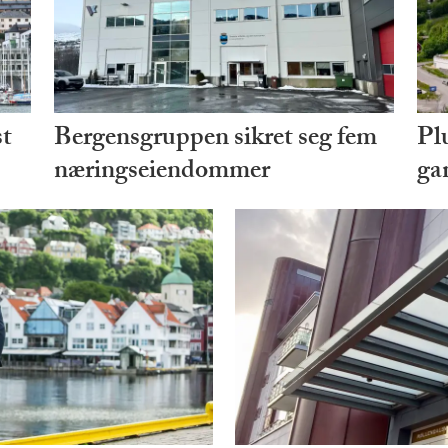
st
Bergensgruppen sikret seg fem
Plu
næringseiendommer
ga