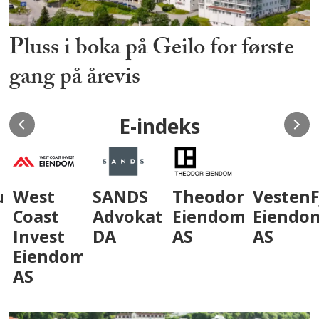
Pluss i boka på Geilo for første
gang på årevis
E-indeks
um
West
SANDS
Theodor
VestenF
Coast
Advokatfirma
Eiendom
Eiendo
Invest
DA
AS
AS
Eiendom
AS