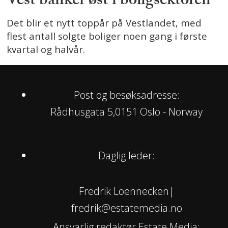
Vest banker øst i boligsektoren
Det blir et nytt toppår på Vestlandet, med
flest antall solgte boliger noen gang i første
kvartal og halvår.
Post og besøksadresse:
Rådhusgata 5,0151 Oslo - Norway
Daglig leder:
Fredrik Loennecken|
fredrik@estatemedia.no
Ansvarlig redaktør Estate Media: