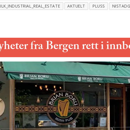
ULK_INDUSTRIAL_REAL_ESTATE
AKTUELT
PLUSS
NISTAD
eter fra Bergen rett i inn