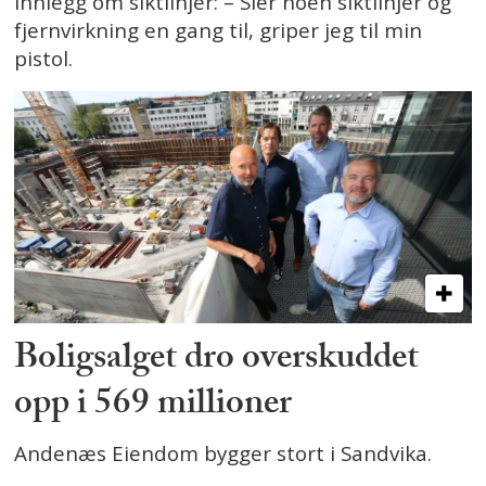
innlegg om siktlinjer: – Sier noen siktlinjer og
fjernvirkning en gang til, griper jeg til min
pistol.
Boligsalget dro overskuddet
opp i 569 millioner
Andenæs Eiendom bygger stort i Sandvika.