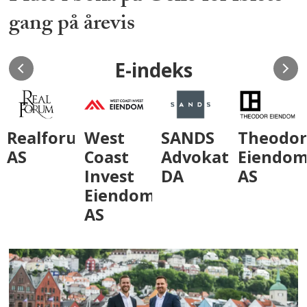
gang på årevis
E-indeks
VestenF
um
West
SANDS
Theodor
Eiendo
Coast
Advokatfirma
Eiendom
AS
Invest
DA
AS
Eiendom
AS