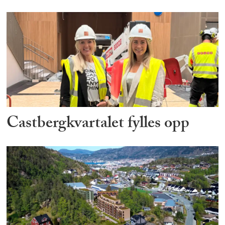
Castbergkvartalet fylles opp