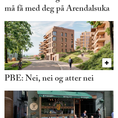
må få med deg på Arendalsuka
PBE: Nei, nei og atter nei