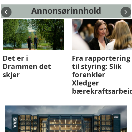
Annonsørinnhold
Fenistra endrer
Det er i
eiendomsbransjen
Drammen det
med AI. Slik ser vi
skjer
på fremtiden