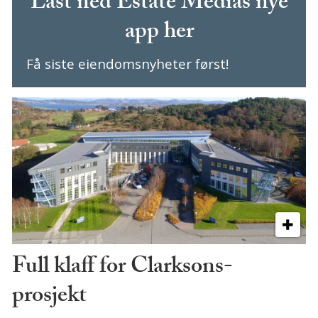
Last ned Estate Medias nye
app her
Få siste eiendomsnyheter først!
Full klaff for Clarksons-
prosjekt