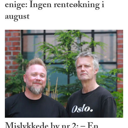
enige: Ingen renteøkning i
august
Mislykkede by nr 2: – En