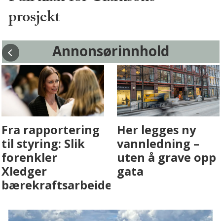
prosjekt
Annonsørinnhold
Fenistra endrer
Det er i
eiendomsbransjen
Drammen det
med AI. Slik ser vi
skjer
på fremtiden