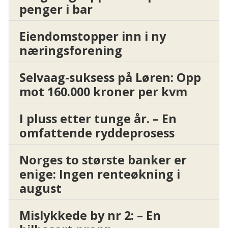
penger i bar
Eiendomstopper inn i ny
næringsforening
Selvaag-suksess på Løren: Opp
mot 160.000 kroner per kvm
I pluss etter tunge år. – En
omfattende ryddeprosess
Norges to største banker er
enige: Ingen renteøkning i
august
Mislykkede by nr 2: – En