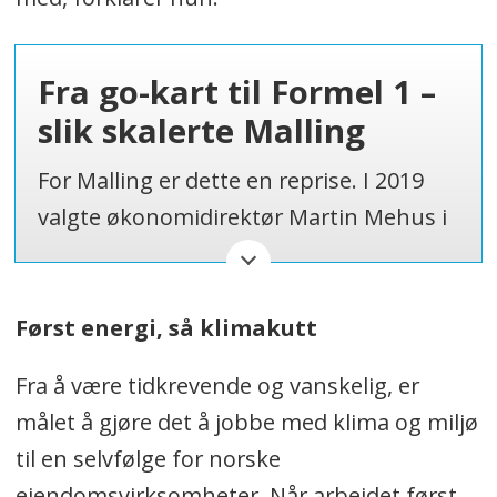
Fra go-kart til Formel 1 –
slik skalerte Malling
For Malling er dette en reprise. I 2019
valgte økonomidirektør Martin Mehus i
Malling Xledger som sin nye
økonomiplattform. Det ble
startskuddet for selskapet oppbygging
Først energi, så klimakutt
av forvaltningsvirksomhet. Nøkkelen
Fra å være tidkrevende og vanskelig, er
har vært å standardisere hvordan de
målet å gjøre det å jobbe med klima og miljø
jobber – med felles struktur for data,
til en selvfølge for norske
prosesser og oppfølging. Et verktøy
eiendomsvirksomheter. Når arbeidet først