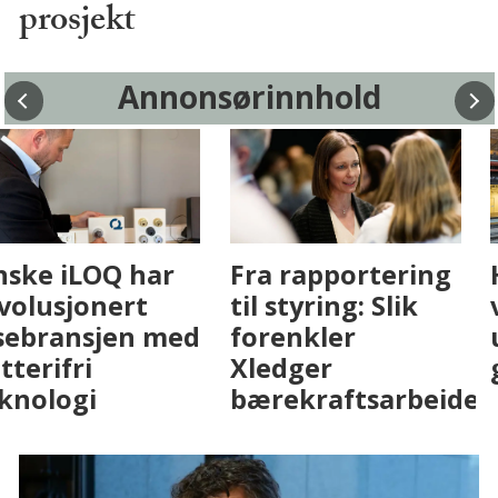
prosjekt
Annonsørinnhold
Fenistra endrer
Finske iLOQ har
eiendomsbransjen
revolusjonert
med AI. Slik ser vi
låsebransjen med
på fremtiden
batterifri
teknologi