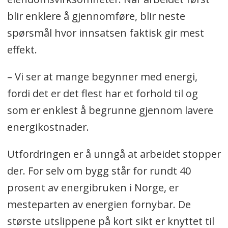
som har gjort det enklere å skalere hele
blir enklere å gjennomføre, blir neste
virksomheten.
spørsmål hvor innsatsen faktisk gir mest
— Det har vært som å gå fra go-kart til
effekt.
Formel 1. Vi er rigget for i hvert fall å
– Vi ser at mange begynner med energi,
doble oss, og kanskje også triple oss
fordi det er det flest har et forhold til og
uten å tenke på kapasiteten i
som er enklest å begrunne gjennom lavere
økonomisystemet.
energikostnader.
Se mer
Utfordringen er å unngå at arbeidet stopper
der. For selv om bygg står for rundt 40
prosent av energibruken i Norge, er
mesteparten av energien fornybar. De
største utslippene på kort sikt er knyttet til