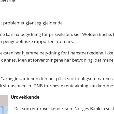
at problemet gjør seg gjeldende.
ene kan ha betydning for prisveksten, sier Wolden Bache. H
en pengepolitiske rapporten fra mars.
sveksten her hjemme betydning for finansmarkedene. Ikke 
 dannes. Men at forventningene har betydning, det mener v
 Carnegie var innom temaet på et stort boligseminar ho
lik situasjonen er. DNB tror neste renteøkning kan komme a
Urovekkende
– Det som er urovekkende, som Norges Bank la vekt 