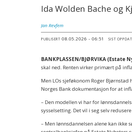
Ida Wolden Bache og K
Jan
Revfem
08.05.2026 - 06:51
PUBLISERT
SIST OPPDA
BANKPLASSEN/BJØRVIKA (Estate Ny
skal ned. Renten virker primært på inf
Men LOs sjeføkonom Roger Bjørnstad 
Norges Bank dokumentasjon for at infla
– Den modellen vi har for lønnsdannelse
sysselsetting. Det vil i seg selv redusere
– Men lønnsdannelsen alene kan ikke sør
sentralbanksjefen på Estate Nyheters 