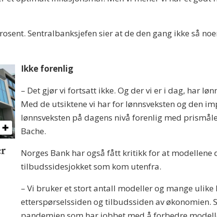
 prosent. Sentralbanksjefen sier at de den gang ikke så no
Ikke forenlig
– Det gjør vi fortsatt ikke. Og der vi er i dag, har l
Med de utsiktene vi har for lønnsveksten og den imp
lønnsveksten på dagens nivå forenlig med prismåle
Bache.
r
Norges Bank har også fått kritikk for at modellene d
tilbudssidesjokket som kom utenfra.
– Vi bruker et stort antall modeller og mange ulik
etterspørselssiden og tilbudssiden av økonomien. S
pandemien som har jobbet med å forbedre modellene