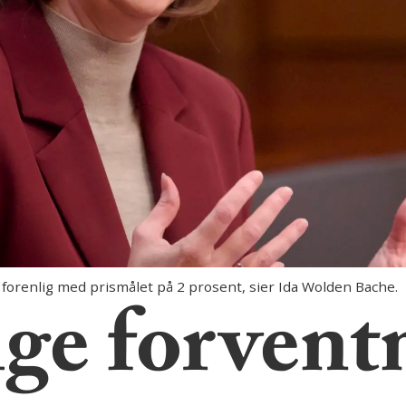
forenlig med prismålet på 2 prosent, sier Ida Wolden Bache.
ige forven