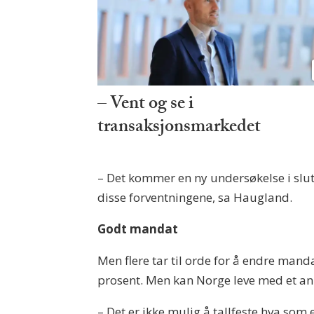
– Vent og se i
transaksjonsmarkedet
– Det kommer en ny undersøkelse i slu
disse forventningene, sa Haugland.
Godt mandat
Men flere tar til orde for å endre mand
prosent. Men kan Norge leve med et an
– Det er ikke mulig å tallfeste hva som