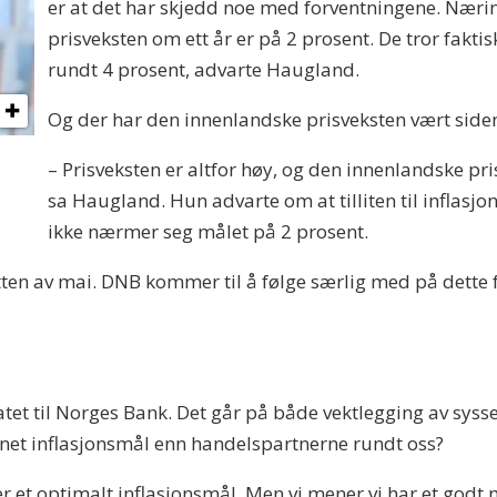
er at det har skjedd noe med forventningene. Næring
prisveksten om ett år er på 2 prosent. De tror faktis
rundt 4 prosent, advarte Haugland.
Og der har den innenlandske prisveksten vært side
– Prisveksten er altfor høy, og den innenlandske pris
sa Haugland. Hun advarte om at tilliten til inflasjo
ikke nærmer seg målet på 2 prosent.
tten av mai. DNB kommer til å følge særlig med på dette
atet til Norges Bank. Det går på både vektlegging av syss
net inflasjonsmål enn handelspartnerne rundt oss?
 er et optimalt inflasjonsmål. Men vi mener vi har et godt