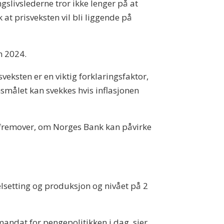
slivslederne tror ikke lenger på at
k at prisveksten vil bli liggende på
n 2024.
veksten er en viktig forklaringsfaktor,
nsmålet kan svekkes hvis inflasjonen
 fremover, om Norges Bank kan påvirke
elsetting og produksjon og nivået på 2
 mandat for pengepolitikken i dag, sier