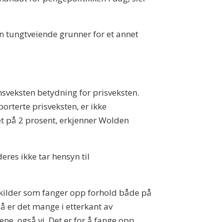
en tungtveiende grunner for et annet
ønnsveksten betydning for prisveksten.
orterte prisveksten, er ikke
t på 2 prosent, erkjenner Wolden
eres ikke tar hensyn til
e kilder som fanger opp forhold både på
å er det mange i etterkant av
, også vi. Det er for å fange opp