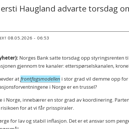
jersti Haugland advarte torsdag 
08.05.2026 - 06:53
TERT
heter):
Norges Bank satte torsdag opp styringsrenten ti
lasjonen gjennom tre kanaler: etterspørselskanalen, kro
hevder at
frontfagsmodellen
i stor grad vil demme opp for 
sjonsforventningene i Norge er en trussel?
 i Norge, innebærer en stor grad av koordinering. Partene
 risikoen for at vi får prisspiraler.
ge for lav og stabil inflasjon. Det er et ansvar som peng
spørsmål.