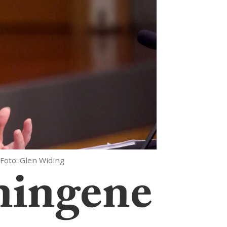
Foto: Glen Widing
tningene