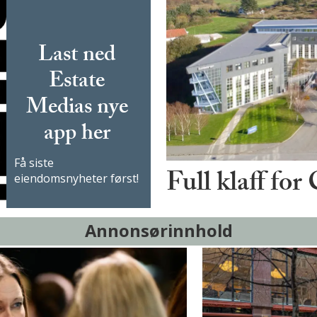
Last ned
Estate
Medias nye
app her
Få siste
Full klaff for
eiendomsnyheter først!
Annonsørinnhold