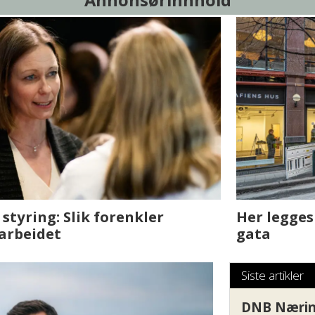
sjen med AI. Slik
Det er i Drammen de
Siste artikler
DNB Nærin