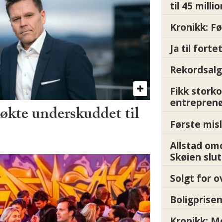
til 45 milli
Kronikk: F
Ja til fort
Rekordsalg
Fikk storko
entrepren
kte underskuddet til
Første misl
Allstad om
Skøien slut
Solgt for o
Boligprisen
Kronikk: 