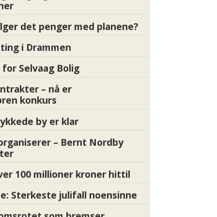
oner
ølger det penger med planene?
etting i Drammen
 for Selvaag Bolig
ntrakter – nå er
øren konkurs
ykkede by er klar
organiserer – Bernt Nordby
ter
ver 100 millioner kroner hittil
e: Sterkeste julifall noensinne
Momsrotet som bremser