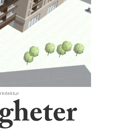
Arkitektur
igheter