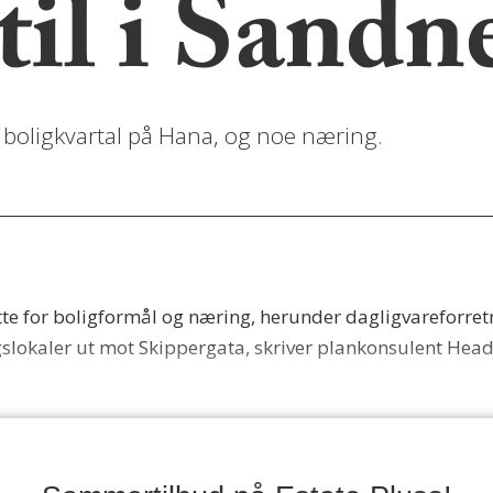
til i Sandn
t boligkvartal på Hana, og noe næring.
ette for boligformål og næring, herunder dagligvareforre
gslokaler ut mot Skippergata, skriver plankonsulent Hea