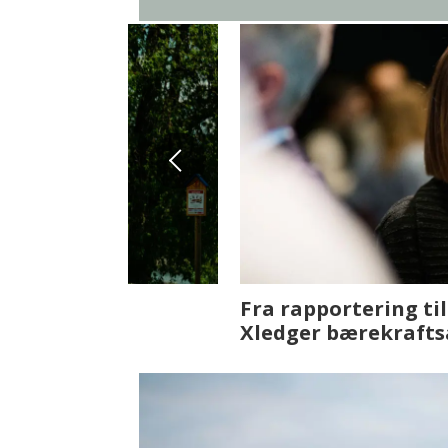
Fenistra endrer eiendomsbran
ser vi på fremtiden