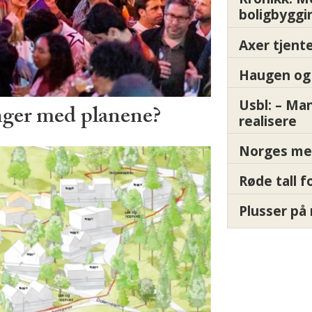
boligbyggi
Axer tjente
Haugen og 
Usbl: – Ma
nger med planene?
realisere
Norges me
Røde tall 
Plusser på 