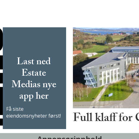
Last ned
Estate
Medias nye
app her
Få siste
Full klaff for
eiendomsnyheter først!
Annonsørinnhold