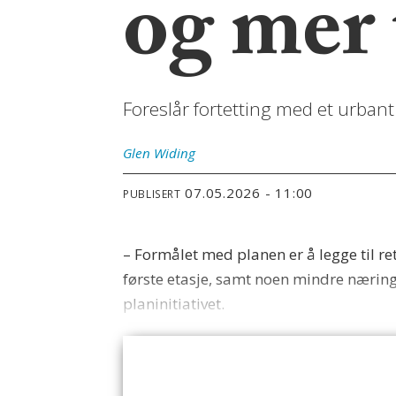
og mer 
Foreslår fortetting med et urban
Glen
Widing
07.05.2026 - 11:00
PUBLISERT
– Formålet med planen er å legge til r
første etasje, samt noen mindre nærin
planinitiativet.