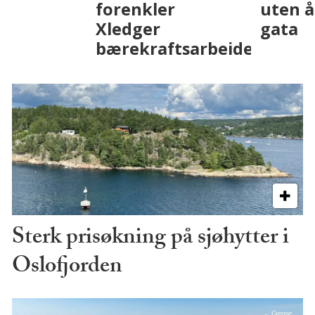
med AI. Slik ser vi
skjer
på fremtiden
Sterk prisøkning på sjøhytter i
Oslofjorden