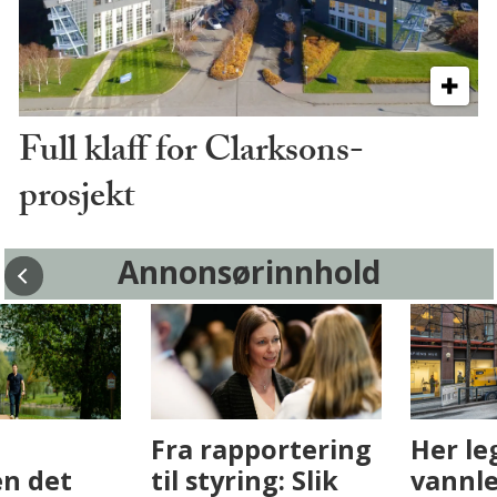
Full klaff for Clarksons-
prosjekt
Annonsørinnhold
Fenistra endrer
Det er i
eiendomsbransjen
Drammen det