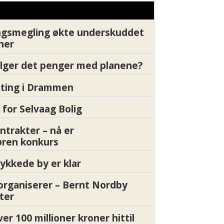
gsmegling økte underskuddet
oner
ølger det penger med planene?
etting i Drammen
 for Selvaag Bolig
ntrakter – nå er
øren konkurs
ykkede by er klar
organiserer – Bernt Nordby
ter
ver 100 millioner kroner hittil