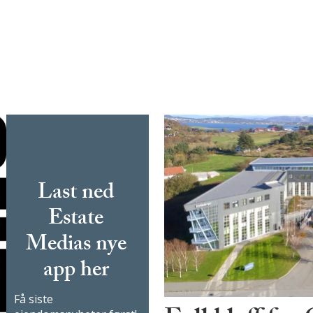
Last ned
Estate
Medias nye
app her
Få siste