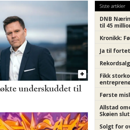
Siste artikler
DNB Nærin
til 45 milli
Kronikk: F
Ja til fort
Rekordsalg
Fikk storko
entrepren
kte underskuddet til
Første misl
Allstad om
Skøien slut
Solgt for o