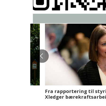
Fenistra endrer eiendomsbran
ser vi på fremtiden