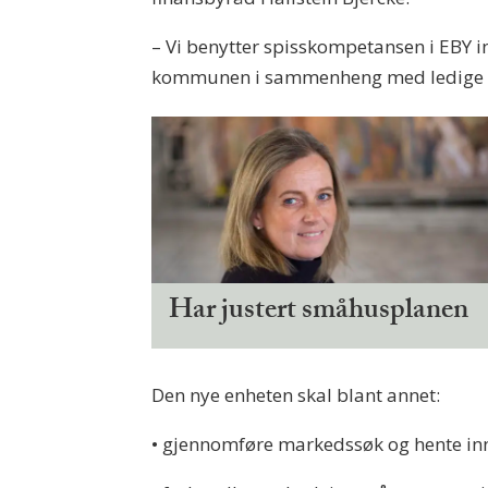
– Vi benytter spisskompetansen i EBY in
kommunen i sammenheng med ledige kom
Har justert småhusplanen
Den nye enheten skal blant annet:
•
gjennomføre markedssøk og hente in