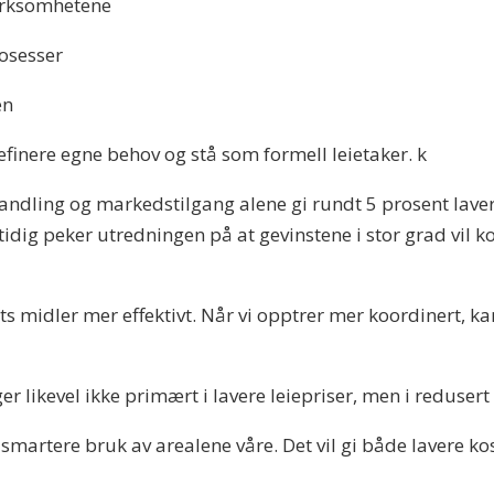
virksomhetene
rosesser
jen
finere egne behov og stå som formell leietaker. k
rhandling og markedstilgang alene gi rundt 5 prosent lav
idig peker utredningen på at gevinstene i stor grad vil
s midler mer effektivt. Når vi opptrer mer koordinert, ka
er likevel ikke primært i lavere leiepriser, men i reduser
 i smartere bruk av arealene våre. Det vil gi både lavere 