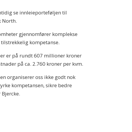
dig se innleieporteføljen til
k North.
ksomheter gjennomfører komplekse
 tilstrekkelig kompetanse.
r er på rundt 607 millioner kroner
ostnader på ca. 2.760 kroner per kvm.
men organiserer oss ikke godt nok
styrke kompetansen, sikre bedre
r Bjercke.