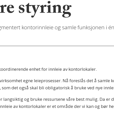
re styring
gmentert kontorinnleie og samle funksjonen i é
koordinerende enhet for innleie av kontorlokaler.
virksomhet egne leieprosesser. Nå foreslås det å samle k
 som det også skal bli obligatorisk å bruke ved nye innl
angsiktig og bruke ressursene våre best mulig. Da er det
Innleie av kontorlokaler er et område der vi kan og bør hent