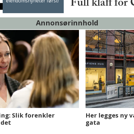
Full klaff for
eiendomsnyheter først!
Annonsørinnhold
sjen med AI. Slik
Det er i Drammen de