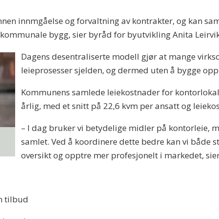
nen innmgåelse og forvaltning av kontrakter, og kan samti
munale bygg, sier byråd for byutvikling Anita Leirvi
Dagens desentraliserte modell gjør at mange vir
leieprosesser sjelden, og dermed uten å bygge opp
Kommunens samlede leiekostnader for kontorlokale
årlig, med et snitt på 22,6 kvm per ansatt og leiek
– I dag bruker vi betydelige midler på kontorleie, 
samlet. Ved å koordinere dette bedre kan vi både 
oversikt og opptre mer profesjonelt i markedet, sie
n tilbud