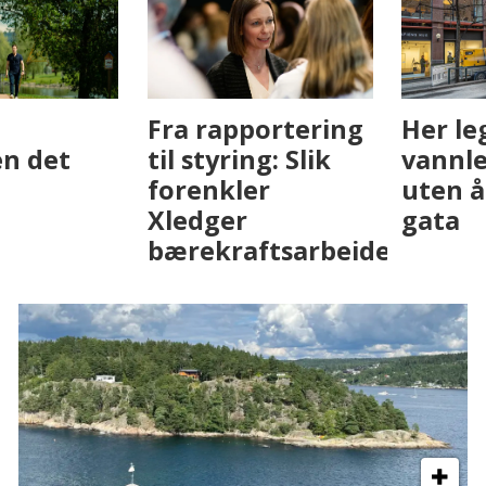
Fenistra endrer
Det er i
eiendomsbransjen
Drammen det
med AI. Slik ser vi
skjer
på fremtiden