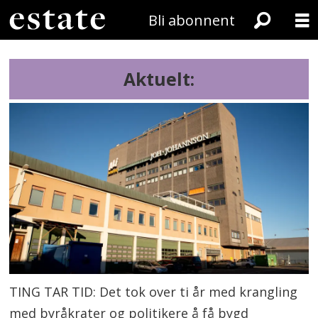
Bli abonnent
Aktuelt:
TING TAR TID: Det tok over ti år med krangling
med byråkrater og politikere å få bygd