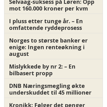
Selvaag-suksess på Løren: Opp
mot 160.000 kroner per kvm
I pluss etter tunge år. – En
omfattende ryddeprosess
Norges to største banker er
enige: Ingen renteøkning i
august
Mislykkede by nr 2: – En
bilbasert propp
DNB Næringsmegling økte
underskuddet til 45 millioner
Kronikk: Følger det penger