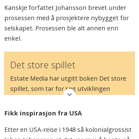
Kanskje forfattet Johansson brevet under
prosessen med å prosjektere nybygget for
selskapet. Prosessen ble alt annen enn
enkel.
Det store spillet
Estate Media har utgitt boken Det store
spillet, som tar for seg utviklingen
innen eiendom i Norge de siste 200
årene. Forfatter er Thor Arne Brun.
Fikk inspirasjon fra USA
Estate Nyheter publiserer utdrag fra
Etter en USA-reise i 1948 så kolonialgrossist
boken.