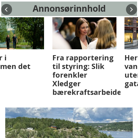
Annonsørinnhold
Fenistra endrer
Det er i
eiendomsbransjen
Drammen det
med AI. Slik ser vi
skjer
på fremtiden