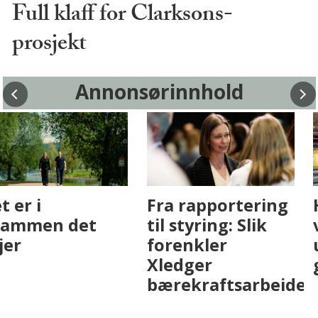
Full klaff for Clarksons-
prosjekt
Annonsørinnhold
Fenistra endrer
Det er i
eiendomsbransjen
Drammen det
med AI. Slik ser vi
skjer
på fremtiden