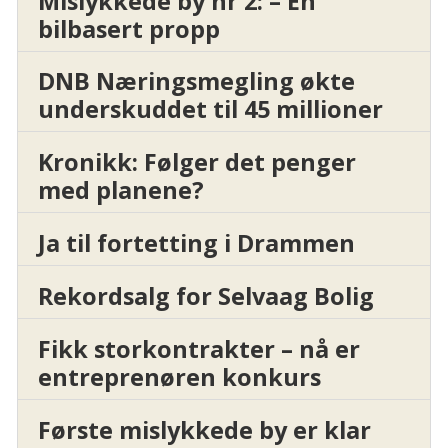
Mislykkede by nr 2: – En
bilbasert propp
DNB Næringsmegling økte
underskuddet til 45 millioner
Kronikk: Følger det penger
med planene?
Ja til fortetting i Drammen
Rekordsalg for Selvaag Bolig
Fikk storkontrakter – nå er
entreprenøren konkurs
Første mislykkede by er klar