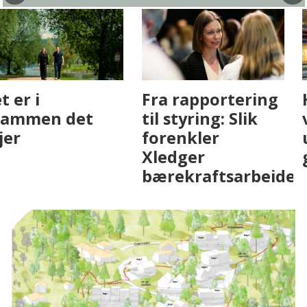
Fenistra endrer
Det er i
eiendomsbransjen
Drammen det
med AI. Slik ser vi
skjer
på fremtiden