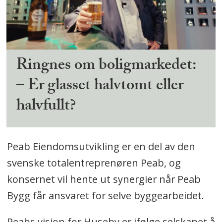
Ringnes om boligmarkedet:
– Er glasset halvtomt eller
halvfullt?
Peab Eiendomsutvikling er en del av den
svenske totalentreprenøren Peab, og
konsernet vil hente ut synergier når Peab
Bygg får ansvaret for selve byggearbeidet.
Peabs visjon for Huseby er ifølge selskapet å