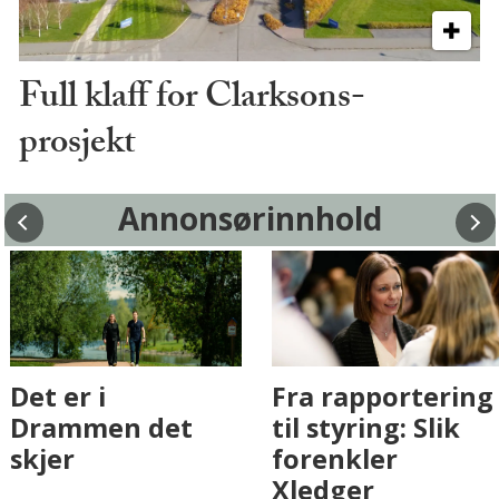
Full klaff for Clarksons-
prosjekt
Annonsørinnhold
Fenistra endrer
Det er i
eiendomsbransjen
Drammen det
med AI. Slik ser vi
skjer
på fremtiden