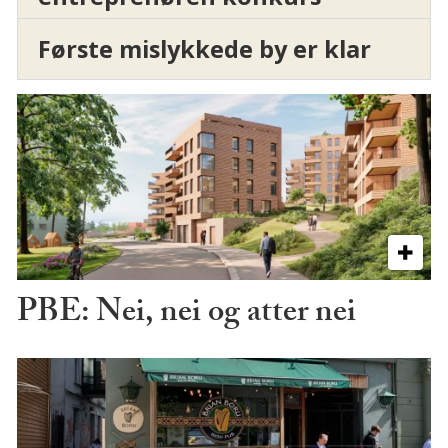
Første mislykkede by er klar
PBE: Nei, nei og atter nei