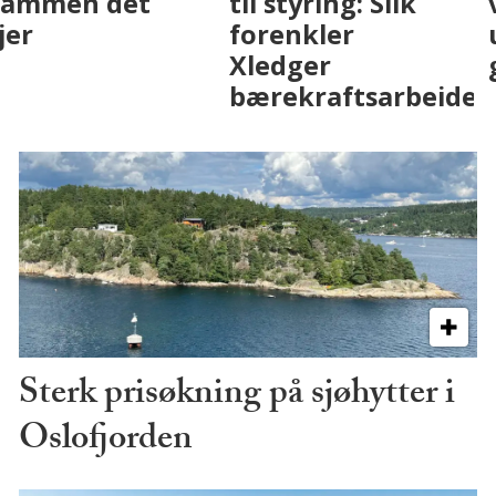
eiendomsbransjen
Drammen det
med AI. Slik ser vi
skjer
på fremtiden
Sterk prisøkning på sjøhytter i
Oslofjorden