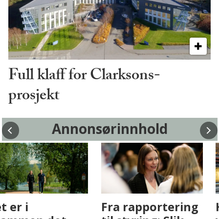
Full klaff for Clarksons-
prosjekt
Annonsørinnhold
Fenistra endrer
Det er i