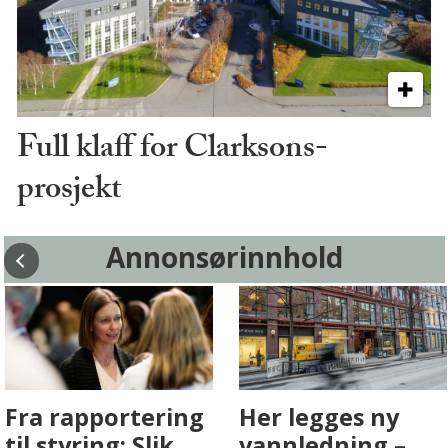
Full klaff for Clarksons-
prosjekt
Annonsørinnhold
Fenistra endrer
Det er i
eiendomsbransjen
Drammen det