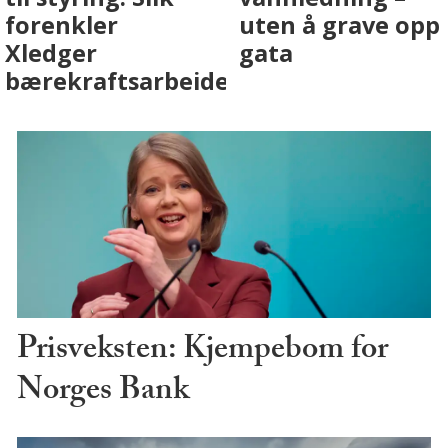
med AI. Slik ser vi
skjer
på fremtiden
Prisveksten: Kjempebom for
Norges Bank