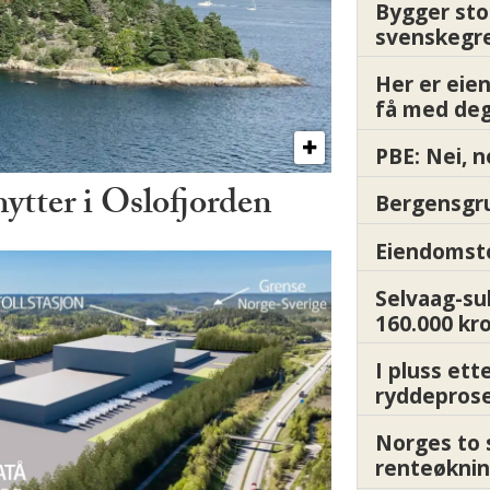
Bygger sto
svenskegr
Her er ei
få med deg
PBE: Nei, n
hytter i Oslofjorden
Bergensgru
Eiendomsto
Selvaag-su
160.000 kr
I pluss ett
ryddepros
Norges to 
renteøknin