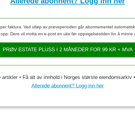
Allerede abonnent? Logg inn her
s per faktura. Ved utløp av prøveperioden går abonnementet automatis
s opp. Dere vil motta en e-post en uke før oppsigelsestiden for å minne 
PRØV ESTATE PLUSS I 2 MÅNEDER FOR 99 KR + MVA
le artikler • Få alt av innhold i Norges største eiendomsarkiv
Allerede abonnent? Logg inn her