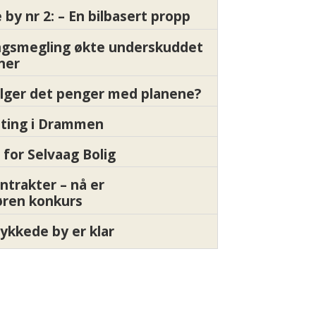
by nr 2: – En bilbasert propp
gsmegling økte underskuddet
oner
ølger det penger med planene?
etting i Drammen
 for Selvaag Bolig
ntrakter – nå er
øren konkurs
ykkede by er klar