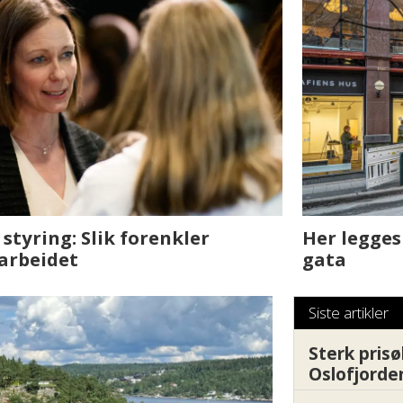
sjen med AI. Slik
Det er i Drammen de
Siste artikler
Sterk prisø
Oslofjorde