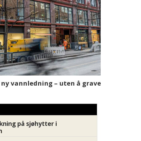
t skjer
Fra rapport
Xledger bæ
kning på sjøhytter i
n