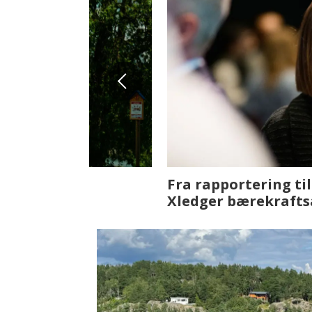
Fenistra endrer eiendomsbran
ser vi på fremtiden