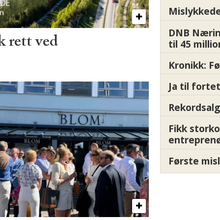
Mislykkede 
DNB Nærin
 rett ved
til 45 milli
Kronikk: F
Ja til fort
Rekordsalg
Fikk storko
entrepren
Første misl