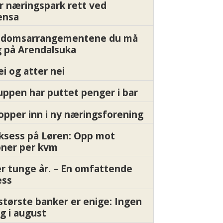
r næringspark rett ved
ensa
endomsarrangementene du må
 på Arendalsuka
ei og atter nei
ppen har puttet penger i bar
pper inn i ny næringsforening
ksess på Løren: Opp mot
oner per kvm
er tunge år. – En omfattende
ess
største banker er enige: Ingen
g i august