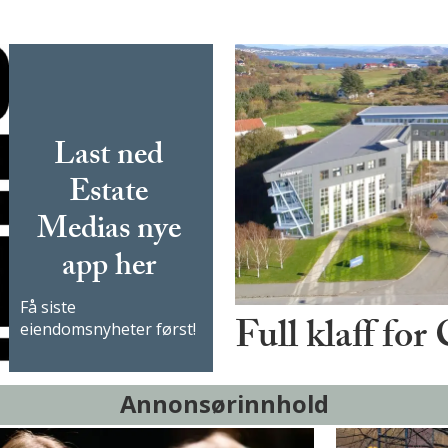
Last ned
Estate
Medias nye
app her
Få siste
Full klaff for
eiendomsnyheter først!
Annonsørinnhold