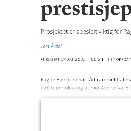
prestisje
Prosjektet er spesielt viktig for
Tore
Årdal
24.03.2023 - 06:24
PUBLISERT
SIST OPPDA
Ragde Eiendom har fått rammetillatels
av Grünerløkka og ut mot Akerselva. Ek