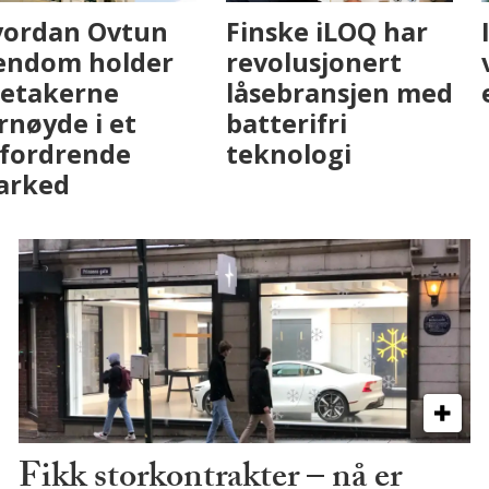
Fenistra endrer
Hvordan Ovtun
eiendomsbransjen
Eiendom holder
med AI. Slik ser vi
leietakerne
på fremtiden
fornøyde i et
utfordrende
marked
Fikk storkontrakter – nå er