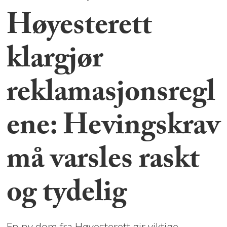
Høyesterett
klargjør
reklamasjonsregl
ene: Hevingskrav
må varsles raskt
og tydelig
En ny dom fra Høyesterett gir viktige