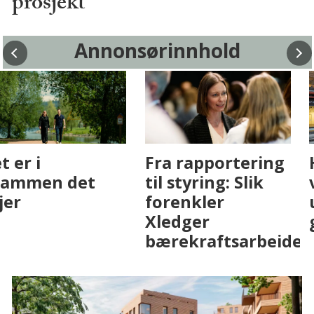
prosjekt
Annonsørinnhold
Fenistra endrer
Det er i
eiendomsbransjen
Drammen det
med AI. Slik ser vi
skjer
på fremtiden