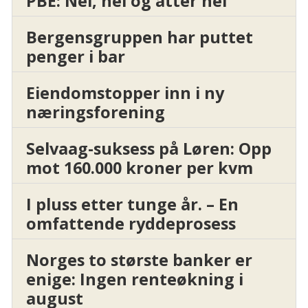
PBE: Nei, nei og atter nei
Bergensgruppen har puttet
penger i bar
Eiendomstopper inn i ny
næringsforening
Selvaag-suksess på Løren: Opp
mot 160.000 kroner per kvm
I pluss etter tunge år. – En
omfattende ryddeprosess
Norges to største banker er
enige: Ingen renteøkning i
august