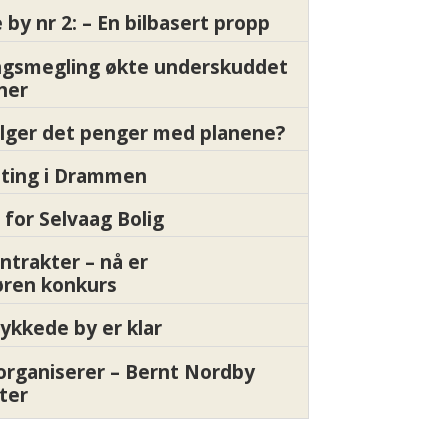
by nr 2: – En bilbasert propp
gsmegling økte underskuddet
oner
ølger det penger med planene?
etting i Drammen
 for Selvaag Bolig
ntrakter – nå er
øren konkurs
ykkede by er klar
organiserer – Bernt Nordby
ter