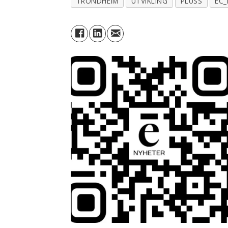
TRONDHEIM
UTVIKLING
PLUSS
EC