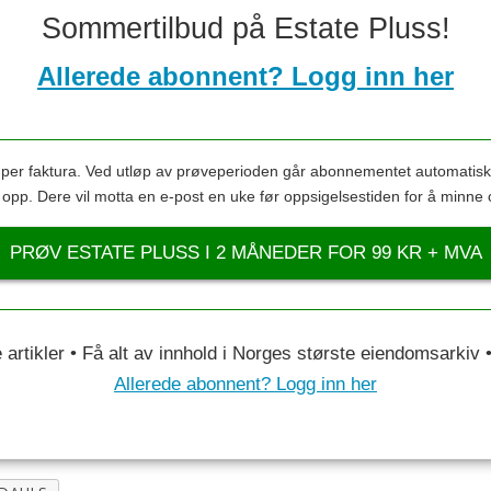
Sommertilbud på Estate Pluss!
Allerede abonnent? Logg inn her
s per faktura. Ved utløp av prøveperioden går abonnementet automatis
s opp. Dere vil motta en e-post en uke før oppsigelsestiden for å minne 
PRØV ESTATE PLUSS I 2 MÅNEDER FOR 99 KR + MVA
le artikler • Få alt av innhold i Norges største eiendomsarkiv
Allerede abonnent? Logg inn her