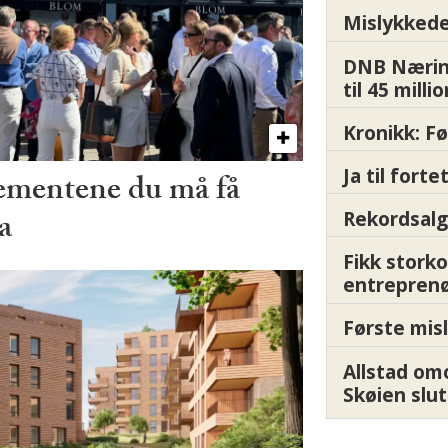
Mislykkede 
DNB Nærin
til 45 milli
Kronikk: F
Ja til fort
ementene du må få
a
Rekordsalg
Fikk storko
entrepren
Første misl
Allstad om
Skøien slut