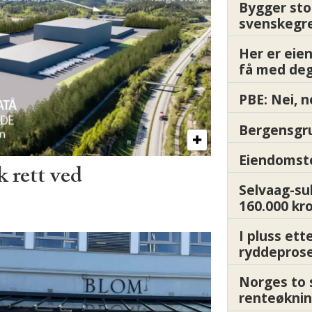
Bygger sto
svenskegr
Her er ei
få med deg
PBE: Nei, n
Bergensgru
Eiendomsto
 rett ved
Selvaag-su
160.000 kr
I pluss ett
ryddepros
Norges to 
renteøknin