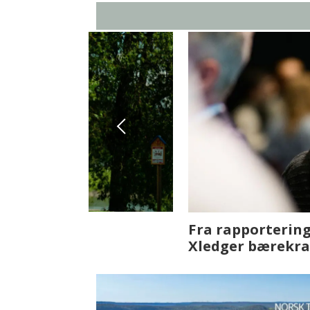
Fenistra endrer eiendomsbran
ser vi på fremtiden