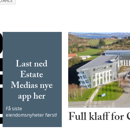
_DAHLS
Last ned
Estate
Medias nye
app her
Få siste
Full klaff for
eiendomsnyheter først!