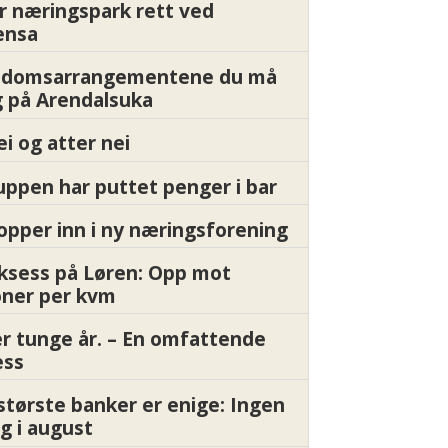
r næringspark rett ved
ensa
endomsarrangementene du må
 på Arendalsuka
ei og atter nei
ppen har puttet penger i bar
pper inn i ny næringsforening
ksess på Løren: Opp mot
oner per kvm
er tunge år. – En omfattende
ess
største banker er enige: Ingen
g i august