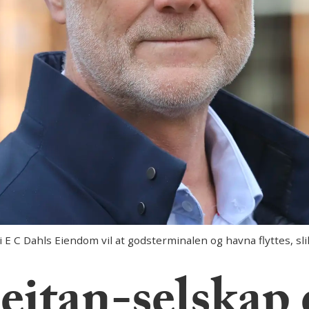
E C Dahls Eiendom vil at godsterminalen og havna flyttes, sli
Reitan-selskap 