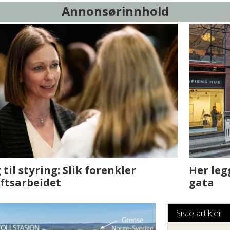
Annonsørinnhold
sjen med AI. Slik
Det er i Drammen de
Siste artikler