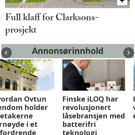
Full klaff for Clarksons-
prosjekt
Annonsørinnhold
Fenistra endrer
Hvordan Ovtun
eiendomsbransjen
Eiendom holder
med AI. Slik ser vi
leietakerne
på fremtiden
fornøyde i et
utfordrende