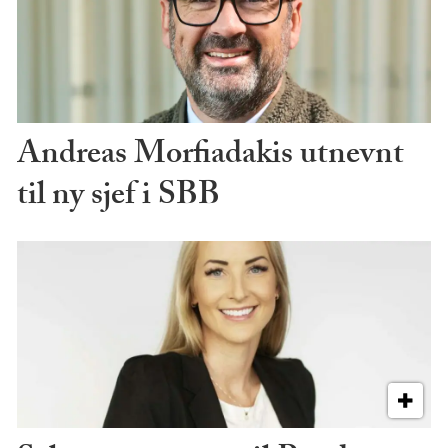
Andreas Morfiadakis utnevnt
til ny sjef i SBB