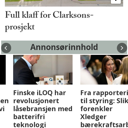
Full klaff for Clarksons-
prosjekt
Annonsørinnhold
Fenistra endrer
Finske iLOQ har
eiendomsbransjen
revolusjonert
med AI. Slik ser vi
låsebransjen med
på fremtiden
batterifri
teknologi