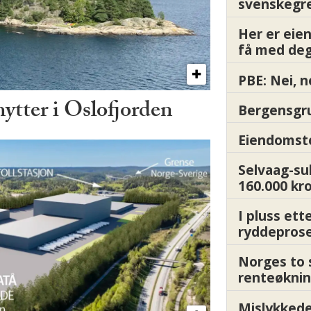
svenskegr
Her er ei
få med deg
PBE: Nei, n
hytter i Oslofjorden
Bergensgru
Eiendomsto
Selvaag-su
160.000 kr
I pluss ett
ryddepros
Norges to 
renteøknin
Mislykkede 