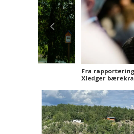
Fenistra endrer eiendomsbran
ser vi på fremtiden