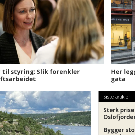
sjen med AI. Slik
Det er i Drammen de
Siste artikler
Sterk prisø
Oslofjorde
Bygger sto