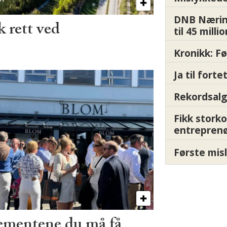
DNB Nærin
 rett ved
til 45 milli
Kronikk: F
Ja til fort
Rekordsalg
Fikk storko
entrepren
Første misl
ementene du må få