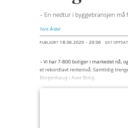
– En nedtur i byggebransjen må f
Tore
Årdal
18.06.2020 - 20:06
PUBLISERT
SIST OPPDA
– Vi har 7-800 boliger i markedet nå, og 
et rekordlavt rentenivå. Samtidig treng
Borgenhaug i Axer Bolig.