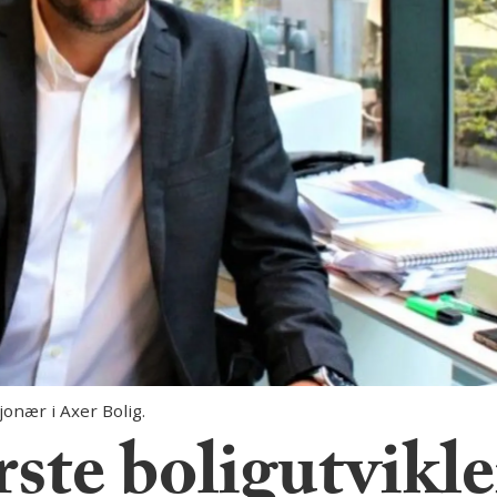
onær i Axer Bolig.
ste boligutvikle