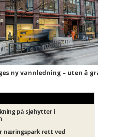
t skjer
Fra rapport
Xledger bæ
kning på sjøhytter i
n
r næringspark rett ved