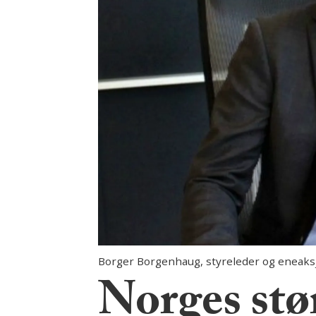
Borger Borgenhaug, styreleder og eneaksj
Norges stør