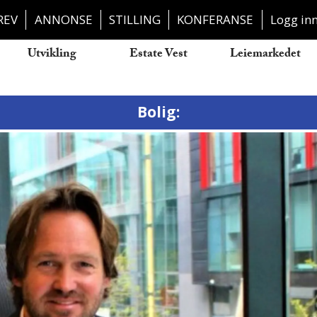
REV
ANNONSE
STILLING
KONFERANSE
Logg in
Utvikling
Estate Vest
Leiemarkedet
Bolig: