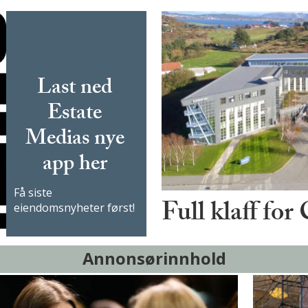
Last ned
Estate
Medias nye
app her
Få siste
Full klaff for
eiendomsnyheter først!
Annonsørinnhold