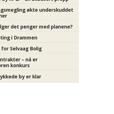
gsmegling økte underskuddet
oner
ølger det penger med planene?
etting i Drammen
 for Selvaag Bolig
ntrakter – nå er
øren konkurs
ykkede by er klar