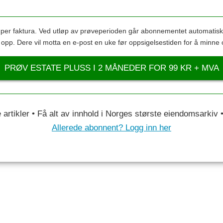
s per faktura. Ved utløp av prøveperioden går abonnementet automatis
s opp. Dere vil motta en e-post en uke før oppsigelsestiden for å minne 
PRØV ESTATE PLUSS I 2 MÅNEDER FOR 99 KR + MVA
le artikler • Få alt av innhold i Norges største eiendomsarkiv
Allerede abonnent? Logg inn her