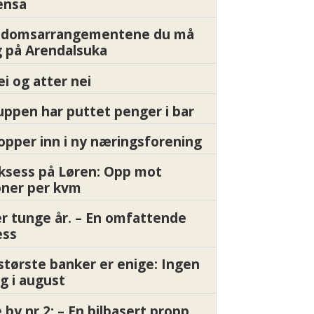
ensa
endomsarrangementene du må
 på Arendalsuka
ei og atter nei
ppen har puttet penger i bar
pper inn i ny næringsforening
ksess på Løren: Opp mot
oner per kvm
er tunge år. – En omfattende
ess
største banker er enige: Ingen
g i august
by nr 2: – En bilbasert propp