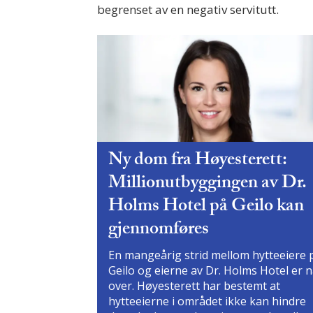
begrenset av en negativ servitutt.
Ny dom fra Høyesterett:
Millionutbyggingen av Dr.
Holms Hotel på Geilo kan
gjennomføres
En mangeårig strid mellom hytteeiere 
Geilo og eierne av Dr. Holms Hotel er 
over. Høyesterett har bestemt at
hytteeierne i området ikke kan hindre