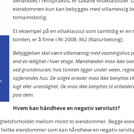
behandles i rettspraksis, er såkalte villaklausuler. 
eiendommen kun kan bebygges med villamessig beby
tomannsbolig.
Et eksempel på en villaklausul som samtidig er en 
tomten, er å finne i Rt-2008-362 (Naturbetong):
t
Bebyggelsen skal være villamæssig med vaaningshus pa
end en leilighet i hver etage. Mønehøiden maa ikke ove
ved grundmuren; hvis tomten ligger under veien, regnes 
opførendes hus. De solgte arealer maa ikke benyttes ti
k
lugt eller urenslighet. De maa ikke benyttes til arbeide
paa dem.
Hvem kan håndheve en negativ servitutt?
ttighetsforholdet mellom minst to eiendommer. Begge eiend
e hvilke eiendommer som kan håndheve en negativ servitut