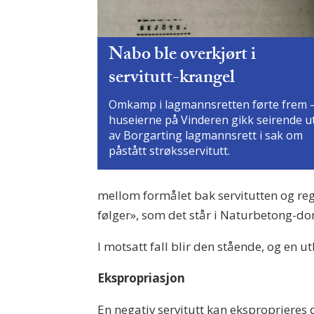
Nabo ble overkjørt i
servitutt-krangel
Omkamp i lagmannsretten førte frem 
huseierne på Vinderen gikk seirende u
av Borgarting lagmannsrett i sak om
påstått strøksservitutt.
mellom formålet bak servitutten og regul
følger», som det står i Naturbetong-
I motsatt fall blir den stående, og en u
Ekspropriasjon
En negativ servitutt kan eksproprieres 