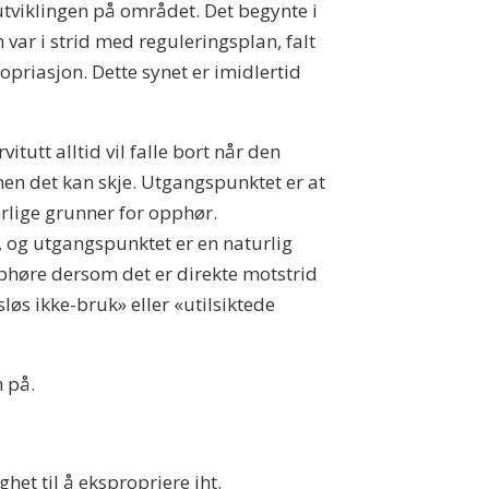
utviklingen på området. Det begynte i
ar i strid med reguleringsplan, falt
opriasjon. Dette synet er imidlertid
itutt alltid vil falle bort når den
en det kan skje. Utgangspunktet er at
rlige grunner for opphør.
s, og utgangspunktet er en naturlig
pphøre dersom det er direkte motstrid
løs ikke-bruk» eller «utilsiktede
n på.
het til å ekspropriere iht.