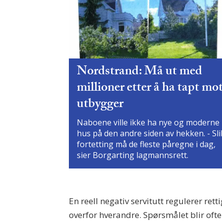
Nordstrand: Må ut med
millioner etter å ha tapt mo
utbygger
Naboene ville ikke ha nye og moderne
hus på den andre siden av hekken. - Sli
fortetting må de fleste påregne i dag,
sier Borgarting lagmannsrett.
En reell negativ servitutt regulerer re
overfor hverandre. Spørsmålet blir oft