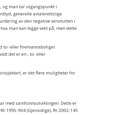
es, og man tar utgangspunkt i
ordlyd, generelle avtalerettslige
 vurdering av den negative servitutten i
or hva man kan legge vekt på, men dette
 to- eller firemannsboliger.
dt det er en-, to- eller
.
osjektert, er det flere muligheter for
msvar med samfunnsutviklingen. Dette er
e Rt-1995-904 (Gjensidige), Rt-2002-145