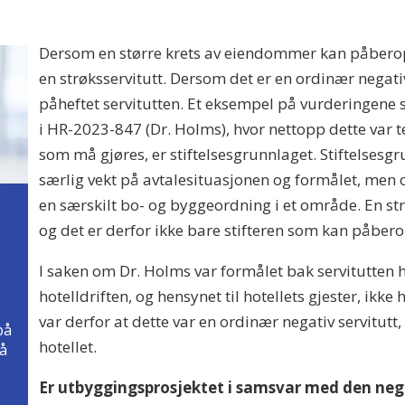
Dersom en større krets av eiendommer kan påberope
en strøksservitutt. Dersom det er en ordinær negativ
påheftet servitutten. Et eksempel på vurderingene 
i HR-2023-847 (Dr. Holms), hvor nettopp dette var
som må gjøres, er stiftelsesgrunnlaget. Stiftelsesg
særlig vekt på avtalesituasjonen og formålet, men og
en særskilt bo- og byggeordning i et område. En strø
og det er derfor ikke bare stifteren som kan påber
I saken om Dr. Holms var formålet bak servitutten 
hotelldriften, og hensynet til hotellets gjester, ik
var derfor at dette var en ordinær negativ servitutt, 
på
hotellet.
nå
Er utbyggingsprosjektet i samsvar med den neg