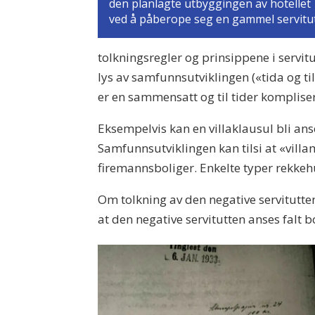
den planlagte utbyggingen av hotellet
ved å påberope seg en gammel servitut
tolkningsregler og prinsippene i servitut
lys av samfunnsutviklingen («tida og ti
er en sammensatt og til tider komplise
Eksempelvis kan en villaklausul bli an
Samfunnsutviklingen kan tilsi at «villam
firemannsboliger. Enkelte typer rekkehu
Om tolkning av den negative servitutten
at den negative servitutten anses falt b