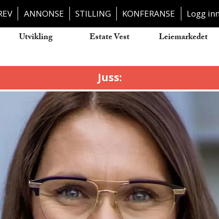
REV
ANNONSE
STILLING
KONFERANSE
Logg in
Utvikling
Estate Vest
Leiemarkedet
Juss: