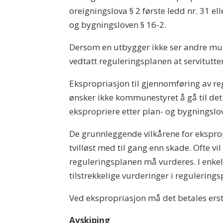
oreigningslova § 2 første ledd nr. 31 e
og bygningsloven § 16-2.
Dersom en utbygger ikke ser andre muli
vedtatt reguleringsplanen at servitutten
Ekspropriasjon til gjennomføring av re
ønsker ikke kommunestyret å gå til det 
ekspropriere etter plan- og bygningslove
De grunnleggende vilkårene for eksprop
tvilløst med til gang enn skade. Ofte v
reguleringsplanen må vurderes. I enkelte
tilstrekkelige vurderinger i regulerings
Ved ekspropriasjon må det betales ersta
Avskiping