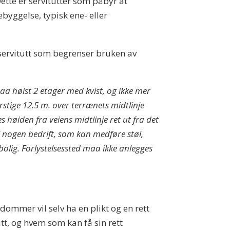
Dette er servitutter som påbyr at
ggelse, typisk ene- eller
servitutt som begrenser bruken av
a høist 2 etager med kvist, og ikke mer
rstige 12.5 m. over terrænets midtlinje
høiden fra veiens midtlinje ret ut fra det
l nogen bedrift, som kan medføre støi,
rbolig. Forlystelsessted maa ikke anlegges
ommer vil selv ha en plikt og en rett
t, og hvem som kan få sin rett