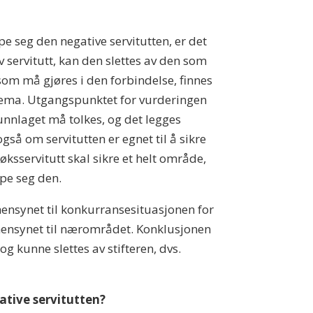
 seg den negative servitutten, er det
 servitutt, kan den slettes av den som
som må gjøres i den forbindelse, finnes
 tema. Utgangspunktet for vurderingen
runnlaget må tolkes, og det legges
så om servitutten er egnet til å sikre
ksservitutt skal sikre et helt område,
ope seg den.
hensynet til konkurransesituasjonen for
ke hensynet til nærområdet. Konklusjonen
og kunne slettes av stifteren, dvs.
ative servitutten?