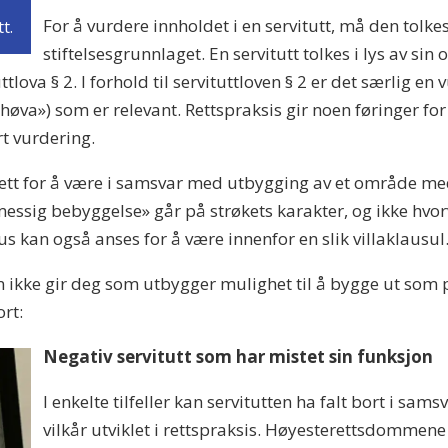
For å vurdere innholdet i en servitutt, må den tolk
t.
stiftelsesgrunnlaget. En servitutt tolkes i lys av sin 
tlova § 2. I forhold til servituttloven § 2 er det særlig en
lhøva») som er relevant. Rettspraksis gir noen føringer f
rt vurdering.
sett for å være i samsvar med utbygging av et område med
essig bebyggelse» går på strøkets karakter, og ikke hvorvi
s kan også anses for å være innenfor en slik villaklausul
 ikke gir deg som utbygger mulighet til å bygge ut som pr
ort:
Negativ servitutt som har mistet sin funksjon
I enkelte tilfeller kan servitutten ha falt bort i sa
vilkår utviklet i rettspraksis. Høyesterettsdommen