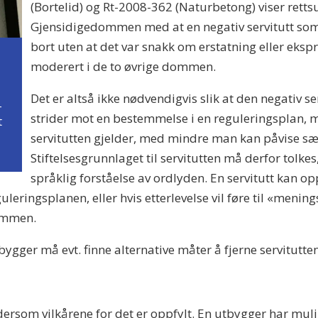
(Bortelid) og Rt-2008-362 (Naturbetong) viser retts
Gjensidigedommen med at en negativ servitutt som v
bort uten at det var snakk om erstatning eller ekspr
moderert i de to øvrige dommen.
Det er altså ikke nødvendigvis slik at den negativ serv
–
strider mot en bestemmelse i en reguleringsplan, m
t
servitutten gjelder, med mindre man kan påvise sæ
Stiftelsesgrunnlaget til servitutten må derfor tolke
språklig forståelse av ordlyden. En servitutt kan o
eringsplanen, eller hvis etterlevelse vil føre til «menings
dommen.
tbygger må evt. finne alternative måter å fjerne servitutte
dersom vilkårene for det er oppfylt. En utbygger har mulig