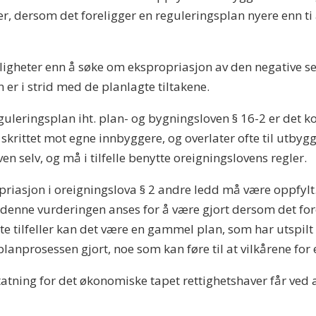
ller, dersom det foreligger en reguleringsplan nyere enn t
gheter enn å søke om ekspropriasjon av den negative serv
 er i strid med de planlagte tiltakene.
guleringsplan iht. plan- og bygningsloven § 16-2 er det
skrittet mot egne innbyggere, og overlater ofte til utbygg
n selv, og må i tilfelle benytte oreigningslovens regler.
riasjon i oreigningslova § 2 andre ledd må være oppfylt
il denne vurderingen anses for å være gjort dersom det fo
 tilfeller kan det være en gammel plan, som har utspilt sin
planprosessen gjort, noe som kan føre til at vilkårene for 
tning for det økonomiske tapet rettighetshaver får ved at 