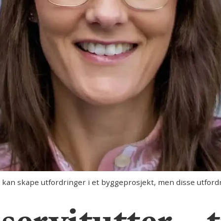
kan skape utfordringer i et byggeprosjekt, men disse utfordri