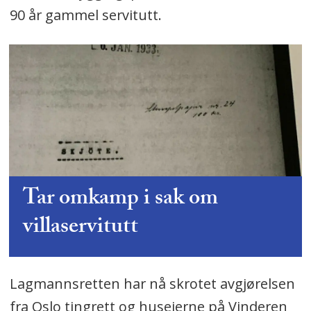
90 år gammel servitutt.
Tar omkamp i sak om
villaservitutt
Lagmannsretten har nå skrotet avgjørelsen
fra Oslo tingrett og huseierne på Vinderen