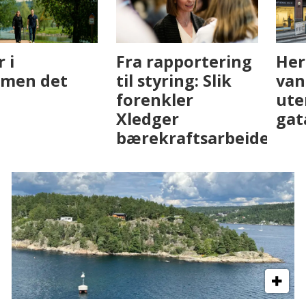
Fenistra endrer
Det er i
eiendomsbransjen
Drammen det
med AI. Slik ser vi
skjer
på fremtiden