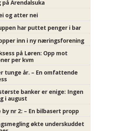
 på Arendalsuka
ei og atter nei
ppen har puttet penger i bar
pper inn i ny næringsforening
ksess på Løren: Opp mot
oner per kvm
er tunge år. – En omfattende
ess
største banker er enige: Ingen
g i august
by nr 2: – En bilbasert propp
gsmegling økte underskuddet
oner