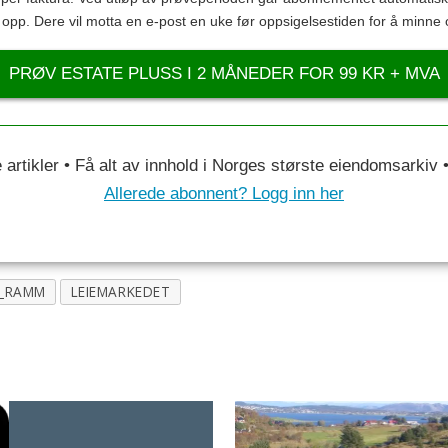
s opp. Dere vil motta en e-post en uke før oppsigelsestiden for å minne 
PRØV ESTATE PLUSS I 2 MÅNEDER FOR 99 KR + MVA
le artikler • Få alt av innhold i Norges største eiendomsarkiv
Allerede abonnent? Logg inn her
N_RAMM
LEIEMARKEDET