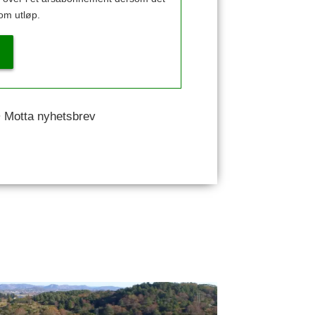
om utløp.
 • Motta nyhetsbrev