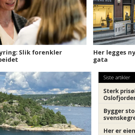
sjen med AI. Slik
Det er i Drammen de
Siste artikler
Sterk prisø
Oslofjorde
Bygger sto
svenskegr
Her er ei