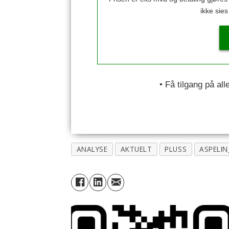
ikke sie
• Få tilgang på al
ANALYSE
AKTUELT
PLUSS
ASPELI