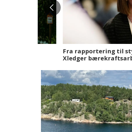
Fenistra endrer eiendomsbran
ser vi på fremtiden