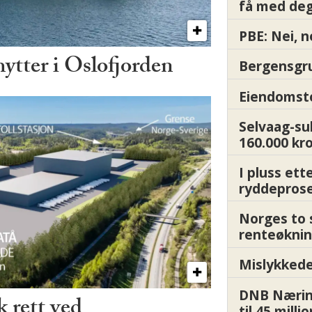
få med deg
PBE: Nei, n
hytter i Oslofjorden
Bergensgru
Eiendomsto
Selvaag-su
160.000 kr
I pluss ett
ryddepros
Norges to 
renteøknin
Mislykkede 
DNB Nærin
 rett ved
til 45 milli