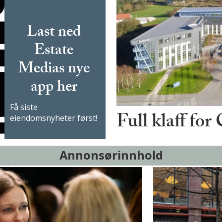
Last ned
Estate
Medias nye
app her
Få siste
Full klaff for
eiendomsnyheter først!
Annonsørinnhold