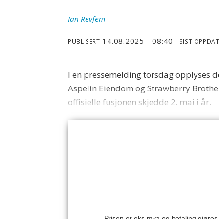
Jan
Revfem
14.08.2025 - 08:40
PUBLISERT
SIST OPPDA
I en pressemelding torsdag opplyses d
Aspelin Eiendom og Strawberry Brothe
offisielle fusjonen skjedde 2. mai i år.
Prisen er eks mva og betaling gjøre