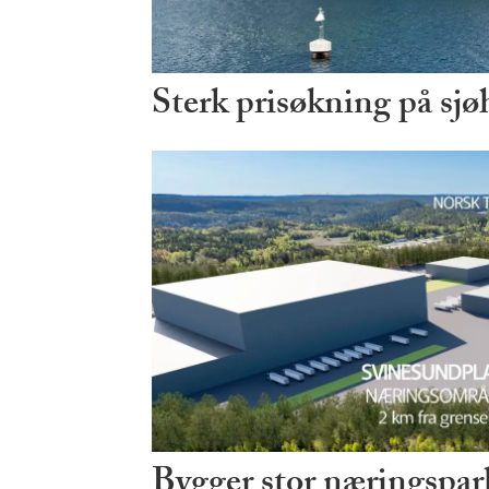
Sterk prisøkning på sjø
Bygger stor næringspark