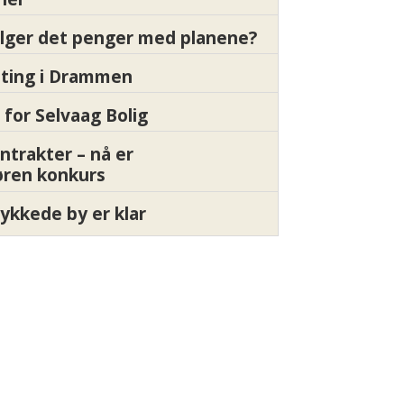
ølger det penger med planene?
etting i Drammen
 for Selvaag Bolig
ntrakter – nå er
øren konkurs
ykkede by er klar