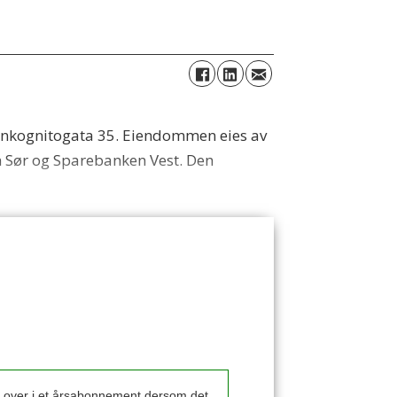
i Inkognitogata 35. Eiendommen eies av
 Sør og Sparebanken Vest. Den
k over i et årsabonnement dersom det