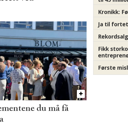
Kronikk: F
Ja til fort
Rekordsalg
Fikk storko
entrepren
Første misl
ementene du må få
a