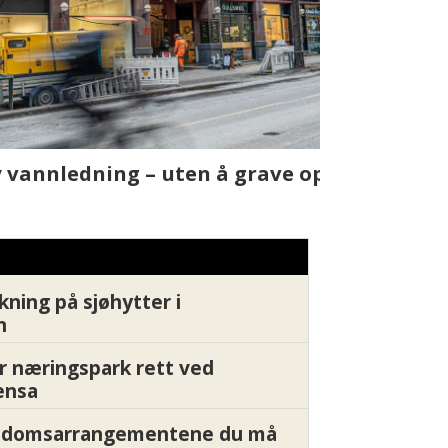
t skjer
Fra rapport
Xledger bæ
kning på sjøhytter i
n
r næringspark rett ved
ensa
endomsarrangementene du må