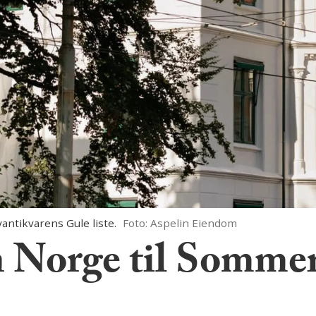
ntikvarens Gule liste.
Foto: Aspelin Eiendom
 Norge til Sommer