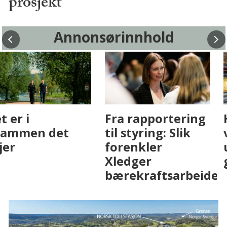
prosjekt
Annonsørinnhold
Fenistra endrer
Det er i
eiendomsbransjen
Drammen det
med AI. Slik ser vi
skjer
på fremtiden