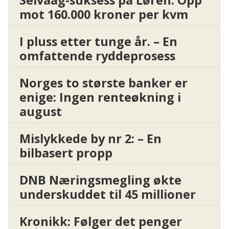
Selvaag-suksess på Løren: Opp
mot 160.000 kroner per kvm
I pluss etter tunge år. – En
omfattende ryddeprosess
Norges to største banker er
enige: Ingen renteøkning i
august
Mislykkede by nr 2: – En
bilbasert propp
DNB Næringsmegling økte
underskuddet til 45 millioner
Kronikk: Følger det penger