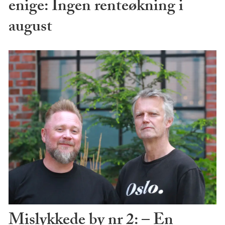
enige: Ingen renteøkning i
august
Mislykkede by nr 2: – En