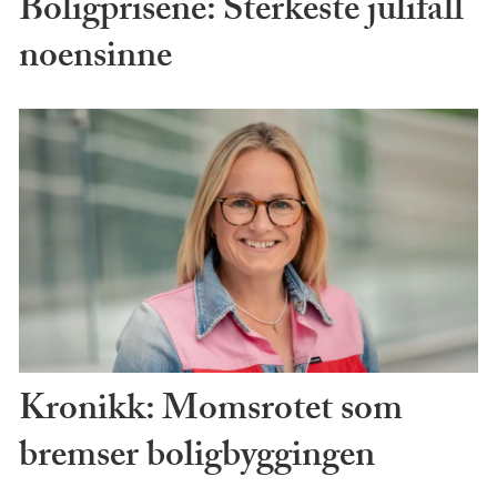
Boligprisene: Sterkeste julifall
noensinne
Kronikk: Momsrotet som
bremser boligbyggingen