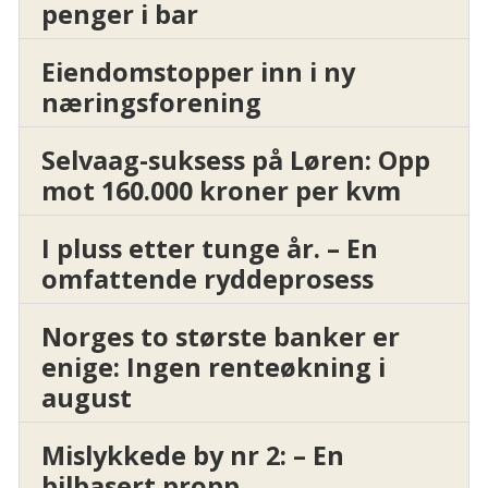
penger i bar
Eiendomstopper inn i ny
næringsforening
Selvaag-suksess på Løren: Opp
mot 160.000 kroner per kvm
I pluss etter tunge år. – En
omfattende ryddeprosess
Norges to største banker er
enige: Ingen renteøkning i
august
Mislykkede by nr 2: – En
bilbasert propp