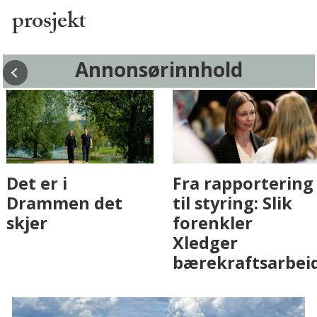
prosjekt
Annonsørinnhold
Fenistra endrer
Det er i
eiendomsbransjen
Drammen det
med AI. Slik ser vi
skjer
på fremtiden