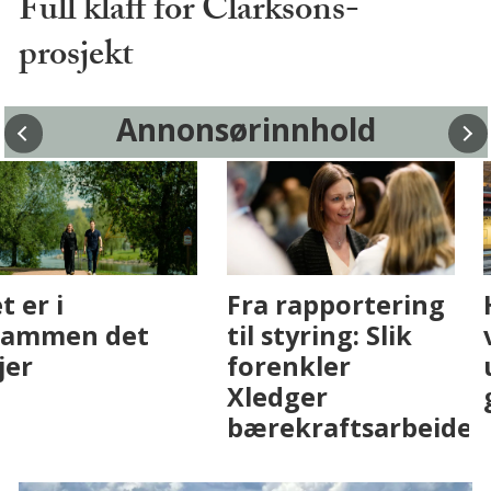
Full klaff for Clarksons-
prosjekt
Annonsørinnhold
Fenistra endrer
Det er i
eiendomsbransjen
Drammen det
med AI. Slik ser vi
skjer
på fremtiden