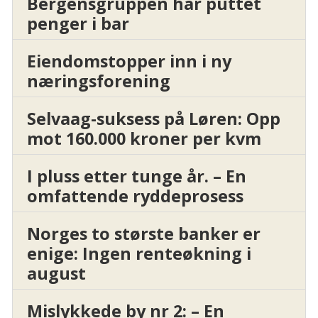
Bergensgruppen har puttet
penger i bar
Eiendomstopper inn i ny
næringsforening
Selvaag-suksess på Løren: Opp
mot 160.000 kroner per kvm
I pluss etter tunge år. – En
omfattende ryddeprosess
Norges to største banker er
enige: Ingen renteøkning i
august
Mislykkede by nr 2: – En