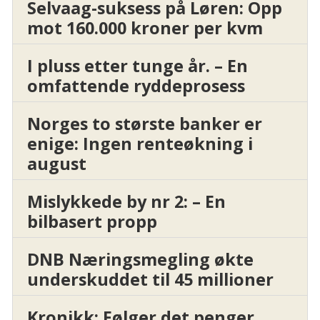
Selvaag-suksess på Løren: Opp
mot 160.000 kroner per kvm
I pluss etter tunge år. – En
omfattende ryddeprosess
Norges to største banker er
enige: Ingen renteøkning i
august
Mislykkede by nr 2: – En
bilbasert propp
DNB Næringsmegling økte
underskuddet til 45 millioner
Kronikk: Følger det penger