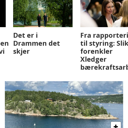
Fenistra endrer
Det er i
eiendomsbransjen
Drammen det
med AI. Slik ser vi
skjer
på fremtiden