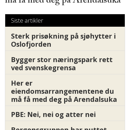
må få med deg på Arendalsuka
Siste artikler
Sterk prisøkning på sjøhytter i
Oslofjorden
Bygger stor næringspark rett
ved svenskegrensa
Her er
eiendomsarrangementene du
må få med deg på Arendalsuka
PBE: Nei, nei og atter nei
Bergensgruppen har puttet