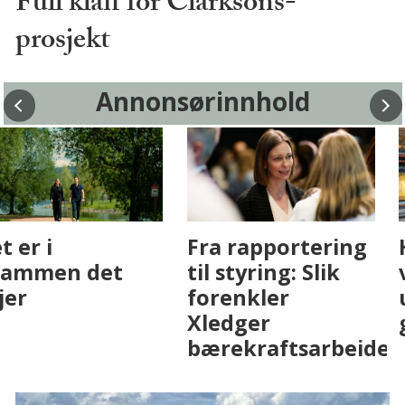
Full klaff for Clarksons-
prosjekt
Annonsørinnhold
Fenistra endrer
Det er i
eiendomsbransjen
Drammen det
med AI. Slik ser vi
skjer
på fremtiden