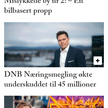
Mislykkede by nr 2: – En
bilbasert propp
DNB Næringsmegling økte
underskuddet til 45 millioner