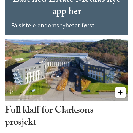
Last ned Estate Medias nye
app her
Få siste eiendomsnyheter først!
Full klaff for Clarksons-
prosjekt