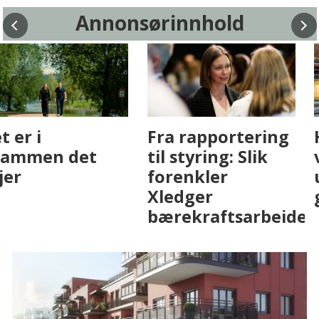
Annonsørinnhold
Fenistra endrer
Det er i
eiendomsbransjen
Drammen det
med AI. Slik ser vi
skjer
på fremtiden