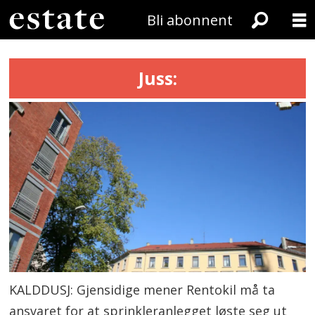
Bli abonnent
Juss:
KALDDUSJ: Gjensidige mener Rentokil må ta
ansvaret for at sprinkleranlegget løste seg ut