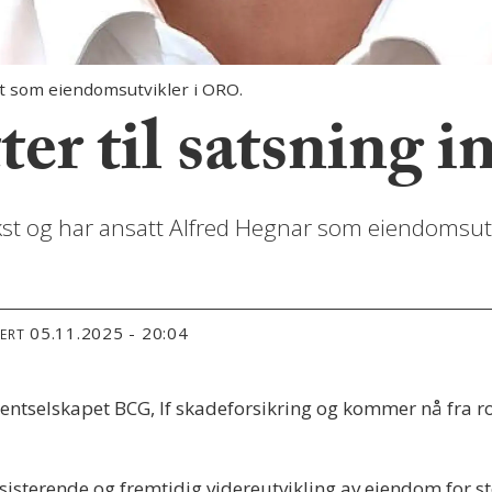
 som eiendomsutvikler i ORO.
r til satsning i
kst og har ansatt Alfred Hegnar som eiendomsutv
05.11.2025 - 20:04
TERT
ntselskapet BCG, If skadeforsikring og kommer nå fra ro
sisterende og fremtidig videreutvikling av eiendom for st