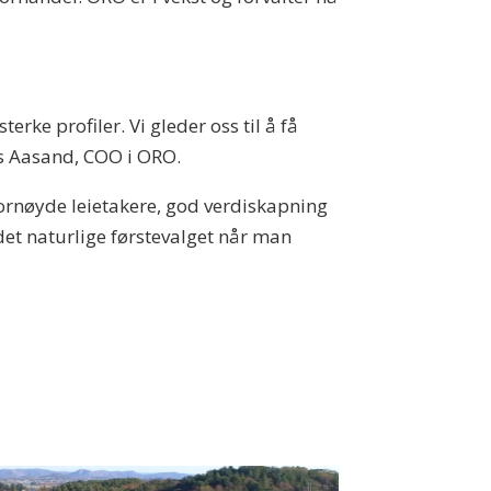
rke profiler. Vi gleder oss til å få
rs Aasand, COO i ORO.
fornøyde leietakere, god verdiskapning
 det naturlige førstevalget når man