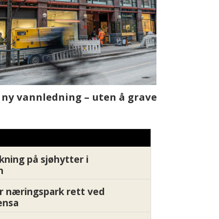
t skjer
Fra rapport
Xledger bæ
kning på sjøhytter i
n
r næringspark rett ved
ensa