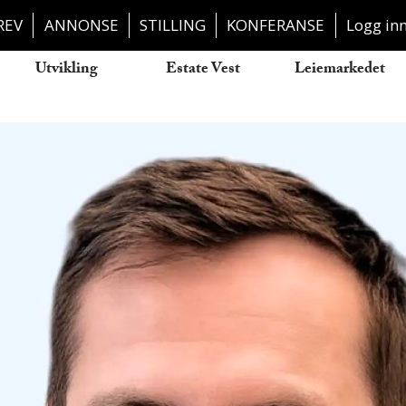
REV
ANNONSE
STILLING
KONFERANSE
Logg in
Utvikling
Estate Vest
Leiemarkedet