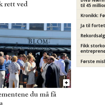
 rett ved
til 45 milli
Kronikk: F
Ja til fort
Rekordsalg
Fikk storko
entrepren
Første misl
ementene du må få
a