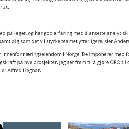
orus.
d på laget, og har god erfaring med å ansette analytisk ste
mtidig som det vil styrke teamet ytterligere, sier Ande
ktør innenfor næringseiendom i Norge. De imponerer med 
skraft på nye prosjekter. Jeg ser frem til å gjøre ORO til
sier Alfred Hegnar.