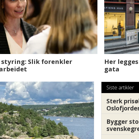
sjen med AI. Slik
Det er i Drammen de
Siste artikler
Sterk prisø
Oslofjorde
Bygger sto
svenskegr