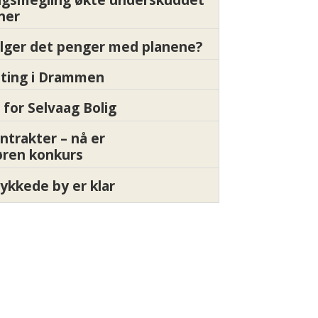
oner
ølger det penger med planene?
etting i Drammen
 for Selvaag Bolig
ntrakter – nå er
øren konkurs
ykkede by er klar