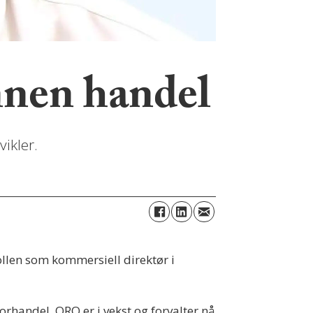
nnen handel
ikler.
llen som kommersiell direktør i
orhandel. ORO er i vekst og forvalter nå