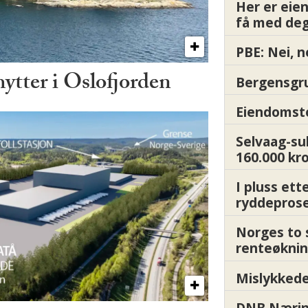
Her er ei
få med deg
PBE: Nei, n
hytter i Oslofjorden
Bergensgru
Eiendomsto
Selvaag-su
160.000 kr
I pluss ett
ryddepros
Norges to 
renteøknin
Mislykkede 
DNB Nærin