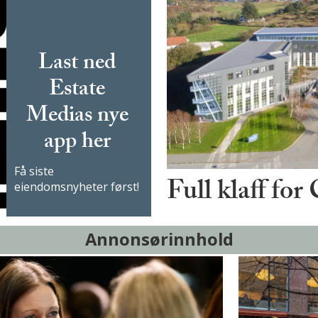
Last ned
Estate
Medias nye
app her
Få siste
Full klaff for
eiendomsnyheter først!
Annonsørinnhold