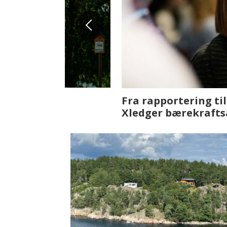
Fenistra endrer eiendomsbran
ser vi på fremtiden