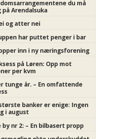
endomsarrangementene du må
 på Arendalsuka
ei og atter nei
ppen har puttet penger i bar
pper inn i ny næringsforening
ksess på Løren: Opp mot
oner per kvm
er tunge år. – En omfattende
ess
største banker er enige: Ingen
g i august
by nr 2: – En bilbasert propp
gsmegling økte underskuddet