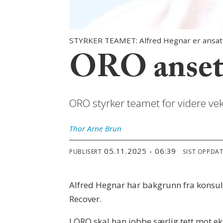
STYRKER TEAMET: Alfred Hegnar er ansatt
ORO ansette
ORO styrker teamet for videre ve
Thor Arne
Brun
05.11.2025 - 06:39
PUBLISERT
SIST OPPDA
Alfred Hegnar har bakgrunn fra konsule
Recover.
I ORO skal han jobbe særlig tett mot ek