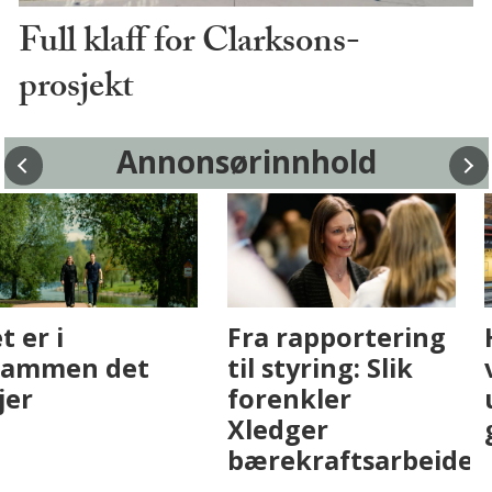
Full klaff for Clarksons-
prosjekt
Annonsørinnhold
Fenistra endrer
Det er i
eiendomsbransjen
Drammen det
med AI. Slik ser vi
skjer
på fremtiden