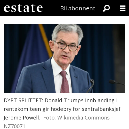
Bli abonnent
DYPT SPLITTET: Donald Trumps innblanding i
rentekomiteen gir hodebry for sentralbanksjef
Jerome Powell.
Foto: Wikimedia Commons -
NZ70071