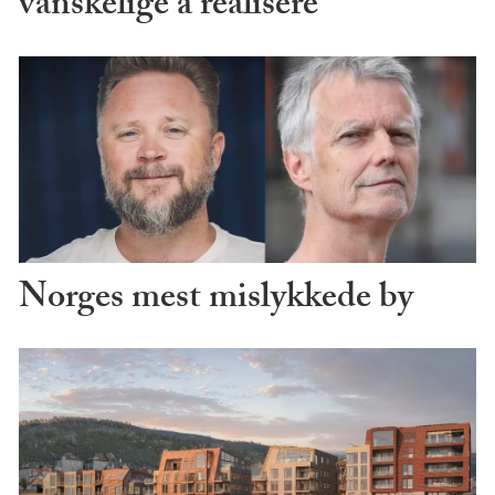
vanskelige å realisere
Norges mest mislykkede by