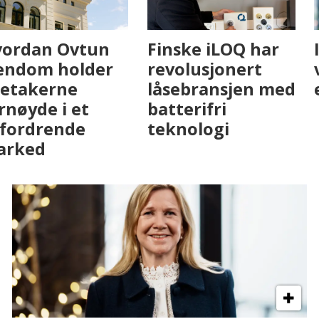
Fenistra endrer
Hvordan Ovtun
eiendomsbransjen
Eiendom holder
med AI. Slik ser vi
leietakerne
på fremtiden
fornøyde i et
utfordrende
marked