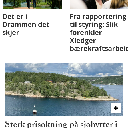
Fenistra endrer
Det er i
eiendomsbransjen
Drammen det
med AI. Slik ser vi
skjer
på fremtiden
Sterk prisøkning på sjøhytter i