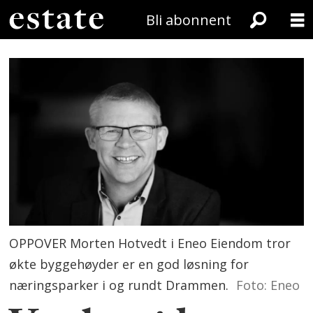
Bli abonnent
OPPOVER Morten Hotvedt i Eneo Eiendom tror
økte byggehøyder er en god løsning for
næringsparker i og rundt Drammen.
Foto: Eneo