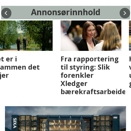
Annonsørinnhold
Fenistra endrer
Det er i
eiendomsbransjen
Drammen det
med AI. Slik ser vi
skjer
på fremtiden