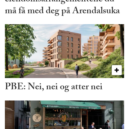
må få med deg på Arendalsuka
PBE: Nei, nei og atter nei