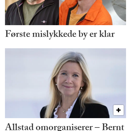
Første mislykkede by er klar
Allstad omorganiserer – Bernt