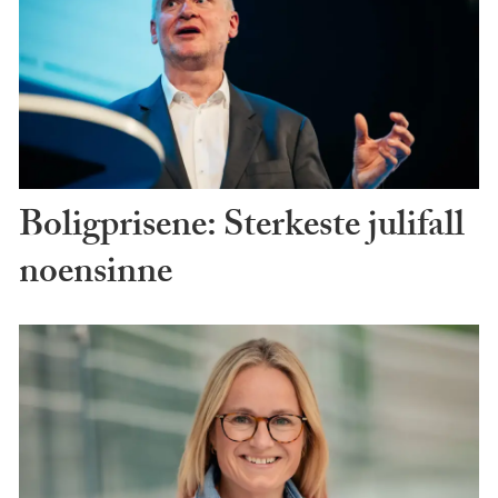
Boligprisene: Sterkeste julifall
noensinne