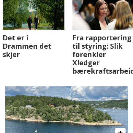
Fenistra endrer
Det er i
eiendomsbransjen
Drammen det
med AI. Slik ser vi
skjer
på fremtiden