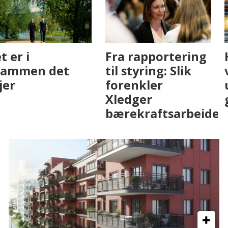
Fenistra endrer
Det er i
eiendomsbransjen
Drammen det
med AI. Slik ser vi
skjer
på fremtiden