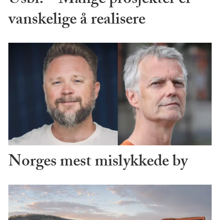
Usbl: – Mange prosjekter er
vanskelige å realisere
Norges mest mislykkede by