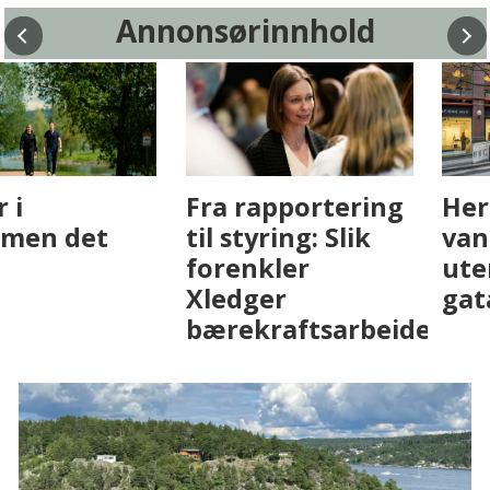
Annonsørinnhold
Fenistra endrer
Det er i
eiendomsbransjen
Drammen det
med AI. Slik ser vi
skjer
på fremtiden