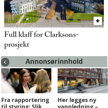
Full klaff for Clarksons-
prosjekt
Annonsørinnhold
Fenistra endrer
Det er i
eiendomsbransjen
Drammen det