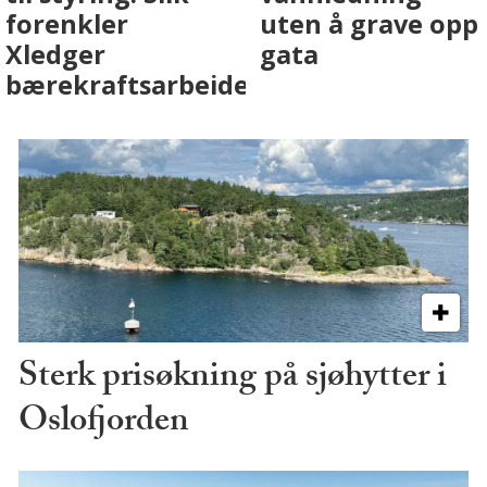
med AI. Slik ser vi
skjer
på fremtiden
Sterk prisøkning på sjøhytter i
Oslofjorden