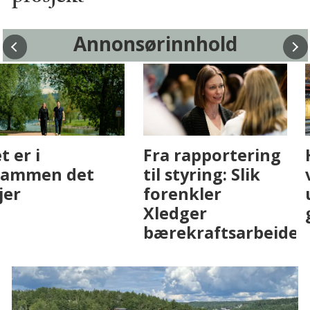
Annonsørinnhold
Fenistra endrer
Det er i
eiendomsbransjen
Drammen det
med AI. Slik ser vi
skjer
på fremtiden