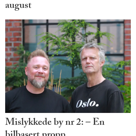
august
Mislykkede by nr 2: – En
bilbasert propp