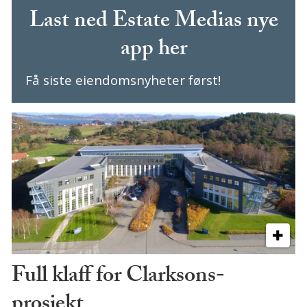
Last ned Estate Medias nye
app her
Få siste eiendomsnyheter først!
Full klaff for Clarksons-
prosjekt