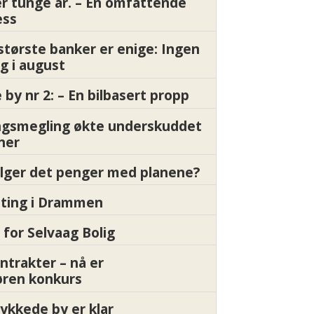
er tunge år. – En omfattende
ess
største banker er enige: Ingen
g i august
by nr 2: – En bilbasert propp
gsmegling økte underskuddet
oner
ølger det penger med planene?
etting i Drammen
 for Selvaag Bolig
ntrakter – nå er
øren konkurs
ykkede by er klar