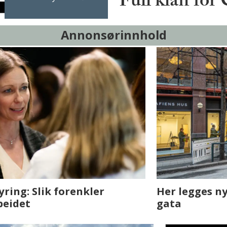
Full klaff for
Annonsørinnhold
sjen med AI. Slik
Det er i Drammen de