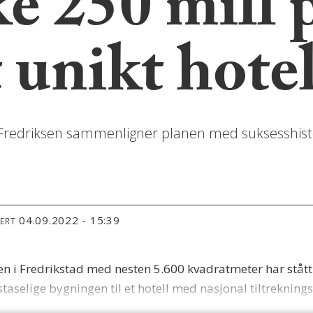
e 250 mill 
 unikt hotel
redriksen sammenligner planen med suksesshistorie
04.09.2022 - 15:39
TERT
 i Fredrikstad med nesten 5.600 kvadratmeter har stått t
 staselige bygningen til et hotell med nasjonal tiltreknings