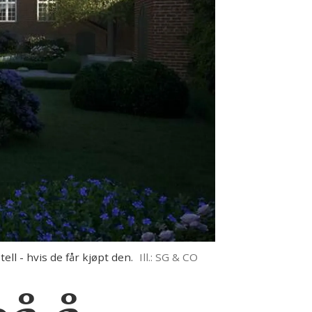
ll - hvis de får kjøpt den.
Ill.: SG & CO