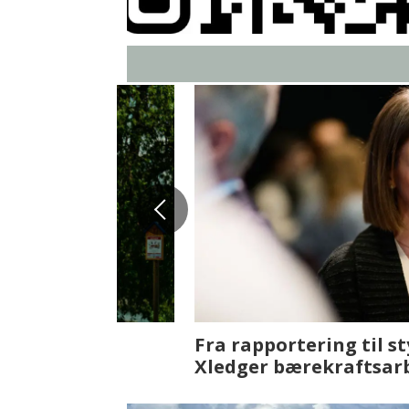
Fenistra endrer eiendomsbran
ser vi på fremtiden