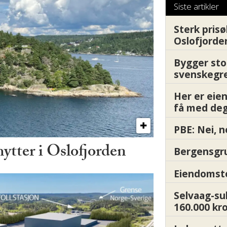
Siste artikler
Sterk prisø
Oslofjorde
Bygger sto
svenskegr
Her er ei
få med deg
PBE: Nei, n
hytter i Oslofjorden
Bergensgru
Eiendomsto
Selvaag-su
160.000 kr