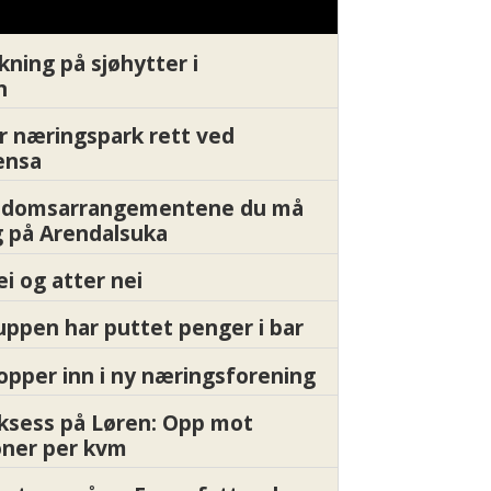
kning på sjøhytter i
n
r næringspark rett ved
ensa
endomsarrangementene du må
 på Arendalsuka
ei og atter nei
ppen har puttet penger i bar
pper inn i ny næringsforening
ksess på Løren: Opp mot
oner per kvm