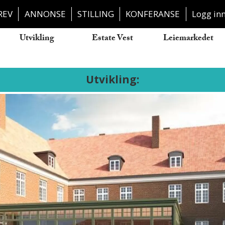
REV
ANNONSE
STILLING
KONFERANSE
Logg in
Utvikling
Estate Vest
Leiemarkedet
Utvikling: