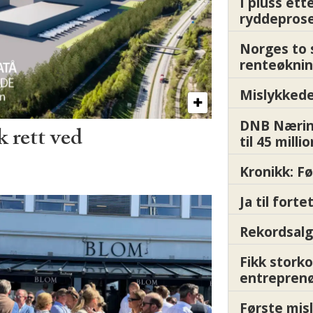
I pluss ett
ryddepros
Norges to 
renteøknin
Mislykkede 
DNB Nærin
 rett ved
til 45 milli
Kronikk: F
Ja til fort
Rekordsalg
Fikk storko
entrepren
Første misl