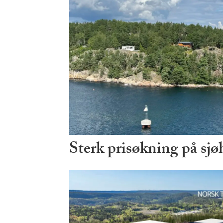
Sterk prisøkning på sjø