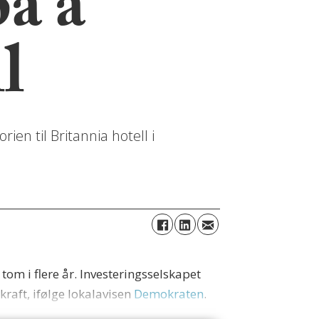
på å
l
n til Britannia hotell i
om i flere år. Investeringsselskapet
kraft, ifølge lokalavisen
Demokraten
.