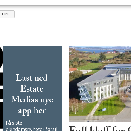
KLING
Last ned
Estate
Medias nye
app her
Få siste
eiendomsnyheter først!