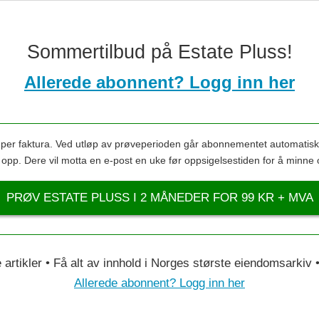
Sommertilbud på Estate Pluss!
Allerede abonnent? Logg inn her
s per faktura. Ved utløp av prøveperioden går abonnementet automatis
s opp. Dere vil motta en e-post en uke før oppsigelsestiden for å minne 
PRØV ESTATE PLUSS I 2 MÅNEDER FOR 99 KR + MVA
le artikler • Få alt av innhold i Norges største eiendomsarkiv
Allerede abonnent? Logg inn her