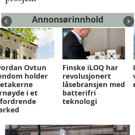
Annonsørinnhold
Fenistra endrer
Hvordan Ovtun
eiendomsbransjen
Eiendom holder
med AI. Slik ser vi
leietakerne
på fremtiden
fornøyde i et
utfordrende
marked