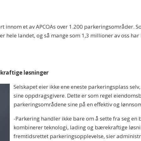
ært innom et av APCOAs over 1.200 parkeringsområder. Som
 over hele landet, og så mange som 1,3 millioner av oss ha
.
ekraftige løsninger
Selskapet eier ikke ene eneste parkeringsplass sel
sine oppdragsgivere. Dette er som regel eiendomsbe
parkeringsområdene sine på en effektiv og lønnso
-Parkering handler ikke bare om å sette fra seg en bi
kombinerer teknologi, lading og bærekraftige løsnin
fremtidsrettet parkeringsopplevelse, sier administ