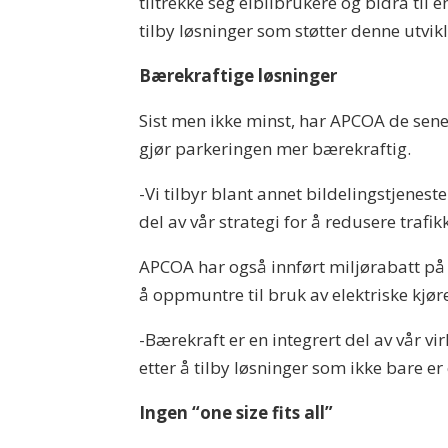
tiltrekke seg elbilbrukere og bidra til e
tilby løsninger som støtter denne utvik
Bærekraftige løsninger
Sist men ikke minst, har APCOA de senere
gjør parkeringen mer bærekraftig.
-Vi tilbyr blant annet bildelingstjenest
del av vår strategi for å redusere traf
APCOA har også innført miljørabatt på 
å oppmuntre til bruk av elektriske kjø
-Bærekraft er en integrert del av vår vi
etter å tilby løsninger som ikke bare er
Ingen “one size fits all”