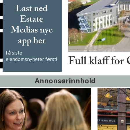
Last ned
Estate
Medias nye
app her
Få siste
Full klaff for
eiendomsnyheter først!
Annonsørinnhold