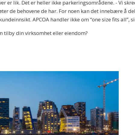
 er lik. Det er heller ikke parkeringsområdene. - Vi skred
øter de behovene de har. For noen kan det innebære å de
ndeinnsikt. APCOA handler ikke om “one size fits all”, s
 tilby din virksomhet eller eiendom?