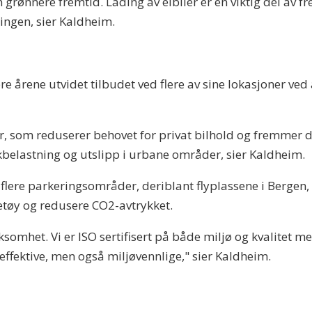
n grønnere fremtid. Lading av elbiler er en viktig del av fr
lingen, sier Kaldheim.
 årene utvidet tilbudet ved flere av sine lokasjoner ved å
er, som reduserer behovet for privat bilhold og fremmer de
ikkbelastning og utslipp i urbane områder, sier Kaldheim.
flere parkeringsområder, deriblant flyplassene i Bergen
retøy og redusere CO2-avtrykket.
rksomhet. Vi er ISO sertifisert på både miljø og kvalitet 
 effektive, men også miljøvennlige," sier Kaldheim.