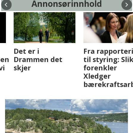
Annonsørinnhold
Fenistra endrer
Det er i
eiendomsbransjen
Drammen det
med AI. Slik ser vi
skjer
på fremtiden