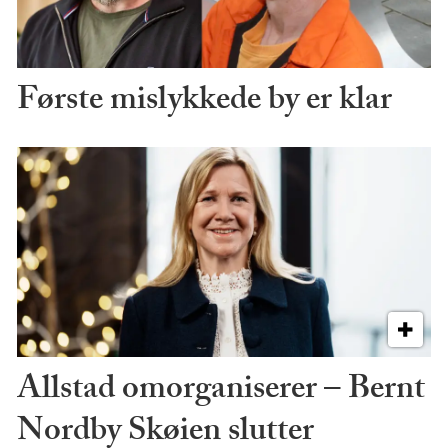
Første mislykkede by er klar
Allstad omorganiserer – Bernt
Nordby Skøien slutter