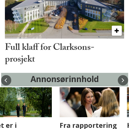
Full klaff for Clarksons-
prosjekt
Annonsørinnhold
Fenistra endrer
Det er i