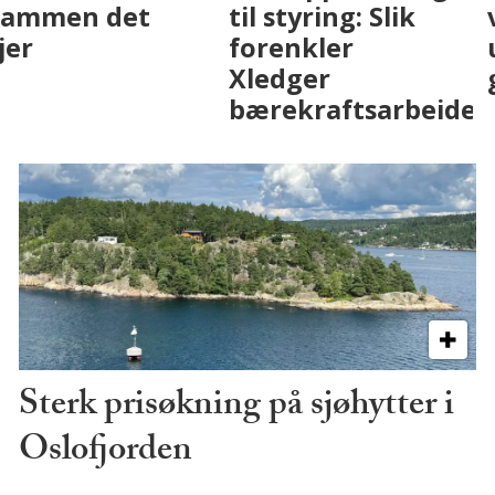
eiendomsbransjen
Drammen det
med AI. Slik ser vi
skjer
på fremtiden
Sterk prisøkning på sjøhytter i
Oslofjorden