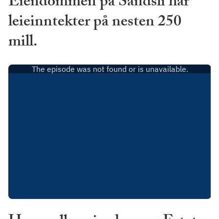
Eiendommen på Sandsli har
leieinntekter på nesten 250
mill.